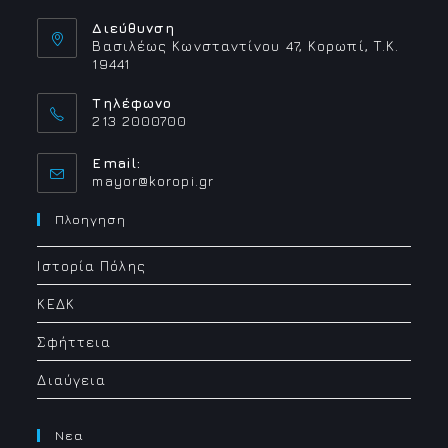
Διεύθυνση
Βασιλέως Κωνσταντίνου 47, Κορωπί, Τ.Κ.
19441
Τηλέφωνο
213 2000700
Email:
Opens
mayor@koropi.gr
in
your
Πλοηγηση
application
Ιστορία Πόλης
ΚΕΔΚ
Σφήττεια
Διαύγεια
Νεα