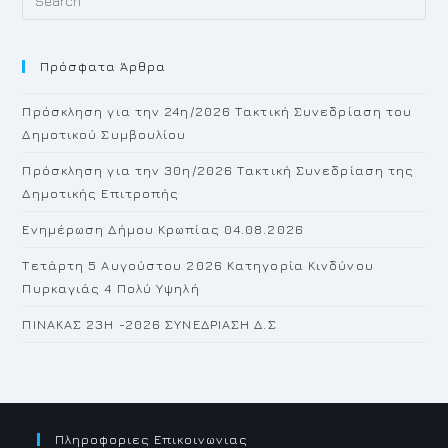
Es
to
Πρόσφατα Άρθρα
cl
th
Πρόσκληση για την 24η/2026 Τακτική Συνεδρίαση του
se
Δημοτικού Συμβουλίου
pan
Πρόσκληση για την 30η/2026 Τακτική Συνεδρίαση της
Δημοτικής Επιτροπής
Ενημέρωση Δήμου Κρωπίας 04.08.2026
Τετάρτη 5 Αυγούστου 2026 Κατηγορία Κινδύνου
Πυρκαγιάς 4 Πολύ Υψηλή
ΠΙΝΑΚΑΣ 23H -2026 ΣΥΝΕΔΡΙΑΣΗ Δ.Σ
Πληροφοριες Επικοινωνιας