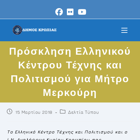
Skip
to
content
Πρόσκληση Ελληνικού
Κέντρου Τέχνης και
Πολιτισμού για Μήτρο
Μερκούρη
Post
Post
15 Μαρτίου 2018
Δελτία Τύπου
published:
category:
Το Ελληνικό Κέντρο Τέχνης και Πολιτισμού και ο
Ι.Ν. Αναλήψεως Κυρίου Κορωπίου
σας