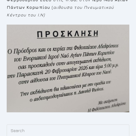
Πάντων Κορωπίου
(
αιθουσα του Πνευματικού
Κέντρου του Ι.Ν)
Pr
Es