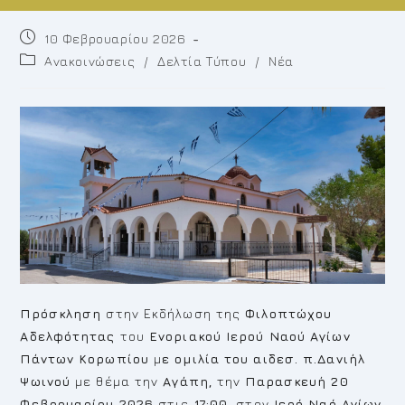
Post
10 Φεβρουαρίου 2026
published:
Post
Ανακοινώσεις
/
Δελτία Τύπου
/
Νέα
category:
Πρόσκληση
στην Εκδήλωση της
Φιλοπτώχου
Αδελφότητας
του
Ενοριακού Ιερού Ναού Αγίων
Πάντων Κορωπίου
μ
ε ομιλία του αιδεσ. π.Δανιήλ
Ψωινού
με θέμα την
Αγάπη,
την
Παρασκευή 20
Φεβρουαρίου 2026
στις
17:00
, στον
Ιερό Ναό Αγίων