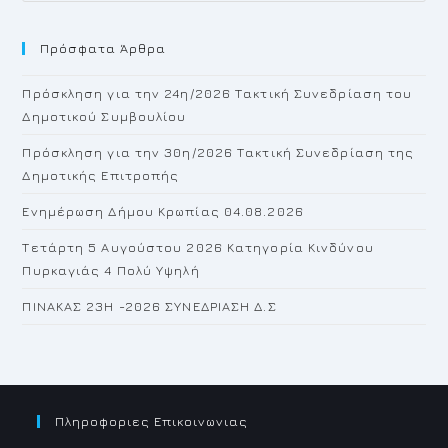
to
Πρόσφατα Άρθρα
cl
th
Πρόσκληση για την 24η/2026 Τακτική Συνεδρίαση του
se
Δημοτικού Συμβουλίου
pan
Πρόσκληση για την 30η/2026 Τακτική Συνεδρίαση της
Δημοτικής Επιτροπής
Ενημέρωση Δήμου Κρωπίας 04.08.2026
Τετάρτη 5 Αυγούστου 2026 Κατηγορία Κινδύνου
Πυρκαγιάς 4 Πολύ Υψηλή
ΠΙΝΑΚΑΣ 23H -2026 ΣΥΝΕΔΡΙΑΣΗ Δ.Σ
Πληροφοριες Επικοινωνιας