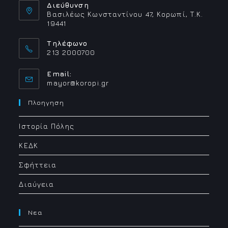
Διεύθυνση
Βασιλέως Κωνσταντίνου 47, Κορωπί, Τ.Κ.
19441
Τηλέφωνο
213 2000700
Email:
Opens
mayor@koropi.gr
in
your
Πλοηγηση
application
Ιστορία Πόλης
ΚΕΔΚ
Σφήττεια
Διαύγεια
Νεα