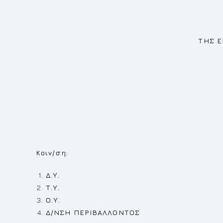
Ο ΔΗΜΑΡΧΟΣ – 
ΤΗΣ ΕΠΙΤΡΟΠΗΣ ΠΟΙ
ΔΗΜΗΤΡΙΟΣ Κ
Κοιν/ση:
Δ.Υ.
Τ.Υ.
Ο.Υ.
Δ/ΝΣΗ ΠΕΡΙΒΑΛΛΟΝΤΟΣ