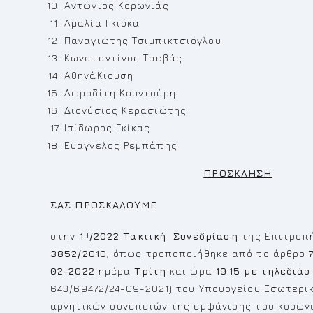
Αντώνιος Κορωνιάς
Αμαλία Γκιόκα
Παναγιώτης Τσιμπικτσιόγλου
Κωνσταντίνος Τσεβάς
ΑθηνάΚιούση
Αφροδίτη Κουντούρη
Διονύσιος Κερασιώτης
Ισίδωρος Γκίκας
Ευάγγελος Ρεμπάπης
ΠΡΟΣΚΛΗΣΗ
ΣΑΣ ΠΡΟΣΚΑΛΟΥΜΕ
η
στην
1
/2022
Τακτική
Συνεδρίαση
της Επιτροπή
3852/2010
, όπως τροποποιήθηκε από το άρθρο
02-2022
ημέρα
Τρίτη
και ώρα
19:15
με τηλεδιάσ
643/69472/24-09-2021) του Υπουργείου Εσωτερι
αρνητικών συνεπειών της εμφάνισης του κορων