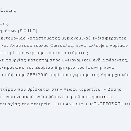
άταξης:
ωής.
μάτων (Σ.Φ.Η.Ο).
 λειτουργίας καταστήματος υγειονομικού ενδιαφέροντος,
 και Αναστασοπούλου Φωτούλας, λόγω έλλειψης νομίμων
1 περί προέγκρισης του καταστήματος.
 λειτουργίας καταστήματος υγειονομικού ενδιαφέροντος,
ο εκπρόσωπο τον Σερβίου Δημήτριο του Ιωάννη, λόγω
ς απόφασης 256/2010 περί προέγκρισης της Δημαρχιακής
πτέρου που βρίσκεται στην Λεωφ. Κορωπίου – Βάρης
ς υγειονομικού ενδιαφέροντος με δραστηριότητα
τουργίας την εταιρεία FOOD AND STYLE MΟΝΟΠΡΟΣΩΠΗ IKE