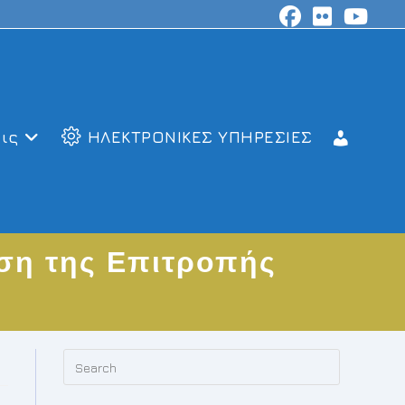
ις
ΗΛΕΚΤΡΟΝΙΚΕΣ ΥΠΗΡΕΣΙΕΣ
ση της Επιτροπής
Press
Escape
to