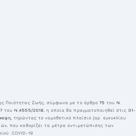
ς Ποιότητας Ζωής, σύμφωνα με το άρθρο
75
του
Ν.
77
του
Ν.4555/2018
, η οποία θα πραγματοποιηθεί στις
01-
κεψη,
τηρώντας το νομοθετικό πλαίσιο (αρ. εγκυκλίου
κών, που καθορίζει τα μέτρα αντιμετώπισης των
οϊού COVID-19