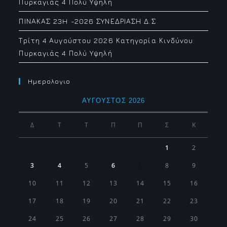
Πυρκαγιάς 4 Πολύ Υψηλή
ΠΙΝΑΚΑΣ 23H -2026 ΣΥΝΕΔΡΙΑΣΗ Δ.Σ
Τρίτη 4 Αυγούστου 2026 Κατηγορία Κινδύνου
Πυρκαγιάς 4 Πολύ Υψηλή
Ημερολογιο
ΑΎΓΟΥΣΤΟΣ 2026
Δ
Τ
Τ
Π
Π
Σ
Κ
1
2
3
4
5
6
7
8
9
10
11
12
13
14
15
16
17
18
19
20
21
22
23
24
25
26
27
28
29
30