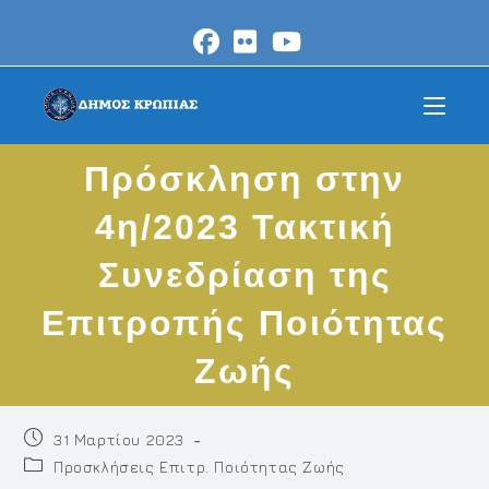
Skip
to
content
Πρόσκληση στην
4η/2023 Τακτική
Συνεδρίαση της
Επιτροπής Ποιότητας
Ζωής
Post
31 Μαρτίου 2023
published:
Post
Προσκλήσεις Επιτρ. Ποιότητας Ζωής
category: