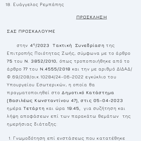
Ευάγγελος Ρεμπάπης
ΠΡΟΣΚΛΗΣΗ
ΣΑΣ ΠΡΟΣΚΑΛΟΥΜΕ
η
στην
4
/2023
Τακτική
Συνεδρίαση
της
Επιτροπής Ποιότητας Ζωής, σύμφωνα με το άρθρο
75
του
Ν. 3852/2010
, όπως τροποποιήθηκε από το
άρθρο
77
του
Ν.4555/2018
και την με αριθμό ΔΙΔΑΔ/
Φ.69/208/οικ.10284/24-06-2022 εγκύκλιο του
Υπουργείου Εσωτερικών, η οποία θα
πραγματοποιηθεί στο
Δημοτικό Κατάστημα
(Βασιλέως Κωνσταντίνου 47), στις 05-04-2023
ημέρα
Τετάρτη
και ώρα
19:45,
για συζήτηση και
λήψη αποφάσεων επί των παρακάτω θεμάτων της
ημερήσιας διάταξης:
Γνωμοδότηση επί ενστάσεως που κατατέθηκε