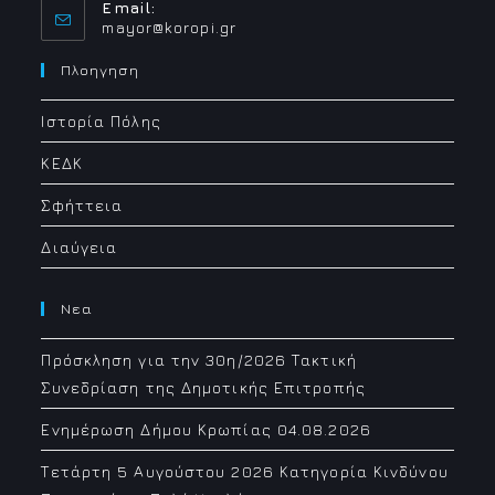
Email:
Opens
mayor@koropi.gr
in
your
Πλοηγηση
application
Ιστορία Πόλης
ΚΕΔΚ
Σφήττεια
Διαύγεια
Νεα
Πρόσκληση για την 30η/2026 Τακτική
Συνεδρίαση της Δημοτικής Επιτροπής
Ενημέρωση Δήμου Κρωπίας 04.08.2026
Τετάρτη 5 Αυγούστου 2026 Κατηγορία Κινδύνου