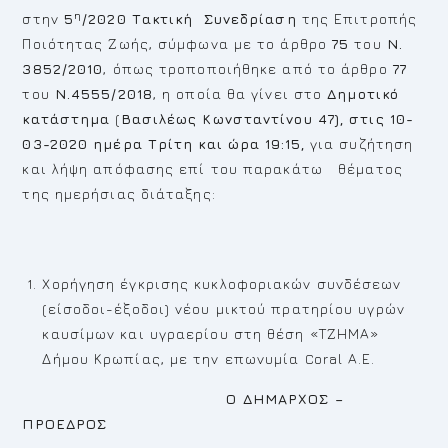
η
στην
5
/2020
Τακτική
Συνεδρίαση
της Επιτροπής
Ποιότητας Ζωής, σύμφωνα με το άρθρο
75
του
Ν.
3852/2010
, όπως τροποποιήθηκε από το άρθρο
77
του
Ν.4555/2018
, η οποία θα γίνει στο
Δημοτικό
κατάστημα
(
Βασιλέως Κωνσταντίνου 47), στις 10-
03-2020 ημέρα Τρίτη και ώρα 19:15,
για συζήτηση
και λήψη απόφασης επί του παρακάτω θέματος
της ημερήσιας διάταξης:
Χορήγηση έγκρισης κυκλοφοριακών συνδέσεων
(είσοδοι-έξοδοι) νέου μικτού πρατηρίου υγρών
καυσίμων και υγραερίου στη θέση «ΤΖΗΜΑ»
Δήμου Κρωπίας, με την επωνυμία Coral Α.Ε.
Ο ΔΗΜΑΡΧΟΣ –
ΠΡΟΕΔΡΟΣ