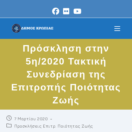
Skip
to
content
Πρόσκληση στην
5η/2020 Τακτική
Συνεδρίαση της
Επιτροπής Ποιότητας
Ζωής
Post
7 Μαρτίου 2020
published:
Post
Προσκλήσεις Επιτρ. Ποιότητας Ζωής
category: