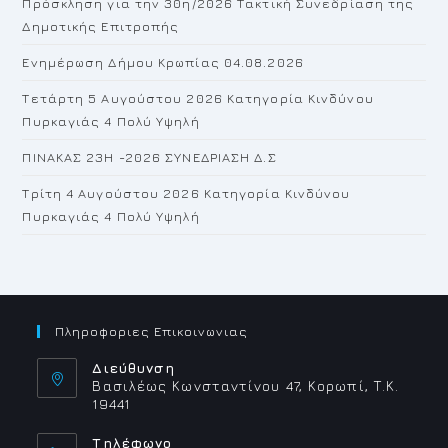
Πρόσκληση για την 30η/2026 Τακτική Συνεδρίαση της
se
Δημοτικής Επιτροπής
pan
Ενημέρωση Δήμου Κρωπίας 04.08.2026
Τετάρτη 5 Αυγούστου 2026 Κατηγορία Κινδύνου
Πυρκαγιάς 4 Πολύ Υψηλή
ΠΙΝΑΚΑΣ 23H -2026 ΣΥΝΕΔΡΙΑΣΗ Δ.Σ
Τρίτη 4 Αυγούστου 2026 Κατηγορία Κινδύνου
Πυρκαγιάς 4 Πολύ Υψηλή
Πληροφοριες Επικοινωνιας
Διεύθυνση
Βασιλέως Κωνσταντίνου 47, Κορωπί, Τ.Κ.
19441
Τηλέφωνο