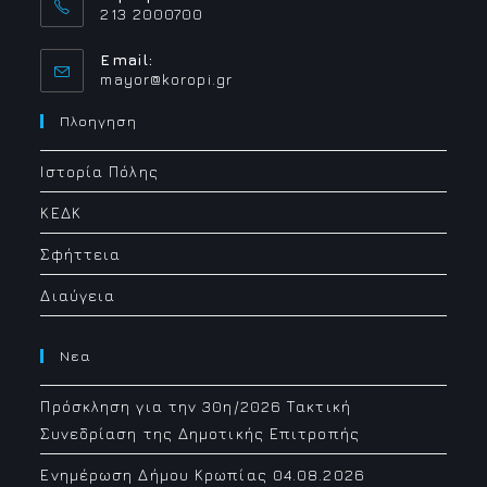
213 2000700
Email:
Opens
mayor@koropi.gr
in
your
Πλοηγηση
application
Ιστορία Πόλης
ΚΕΔΚ
Σφήττεια
Διαύγεια
Νεα
Πρόσκληση για την 30η/2026 Τακτική
Συνεδρίαση της Δημοτικής Επιτροπής
Ενημέρωση Δήμου Κρωπίας 04.08.2026