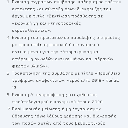
Έγκριση εγγράφων σύμβασης, καθορισμός τρόπου
εκτέλεσης και σύνταξη όρων διακήρυξης του
έργου με τίτλο «Βελτίωση πρόσβασης σε
γεωργική γη και κτηνοτροφικές
εκμεταλλεύσεις».
Έγκριση του πρωτοκόλλου παραλαβής υπηρεσίας
με τροποποίηση φυσικού ή οικονομικού
αντικειμένου για την «Απομάκρυνση και
απόρριψη ογκωδών αντικειμένων και αδρανών
φερτών υλικών».
Τροποποίηση της σύμβασης με τίτλο «Προμήθεια
τροφίμων, αναψυκτικών, νερού κλπ. 2018» τμήμα
13.
Έγκριση Α΄ αναμόρφωσης στοχοθεσίας
προϋπολογισμού οικονομικού έτους 2020.
Περί μερικής μείωσης ή μη λογαριασμών
ύδρευσης λόγω λάθους χρέωσης και διαγραφής
των ποσών αυτών από τους βεβαιωτικούς