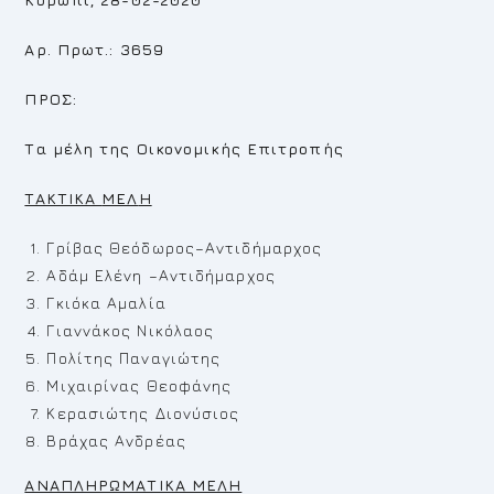
Αρ. Πρωτ.: 3659
ΠΡΟΣ:
Τα μέλη της Οικονομικής Επιτροπής
TAKTIKA
MEΛ
H
Γρίβας Θεόδωρος–Αντιδήμαρχος
Αδάμ Ελένη –Αντιδήμαρχος
Γκιόκα Αμαλία
Γιαννάκος Νικόλαος
Πολίτης Παναγιώτης
Μιχαιρίνας Θεοφάνης
Κερασιώτης Διονύσιος
Βράχας Ανδρέας
ΑΝΑΠΛΗΡΩΜΑΤΙΚΑ ΜΕΛΗ