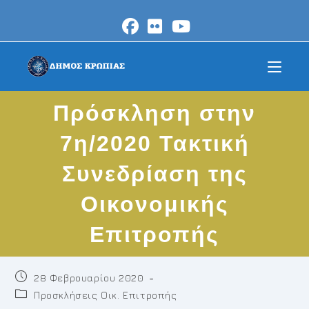
Skip
to
content
Πρόσκληση στην
7η/2020 Τακτική
Συνεδρίαση της
Οικονομικής
Επιτροπής
Post
28 Φεβρουαρίου 2020
published:
Post
Προσκλήσεις Οικ. Επιτροπής
category: