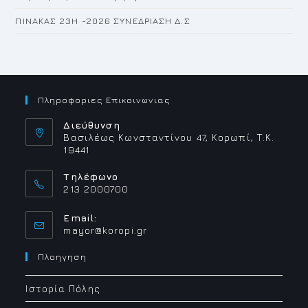
ΠΙΝΑΚΑΣ 23H -2026 ΣΥΝΕΔΡΙΑΣΗ Δ.Σ
Πληροφοριες Επικοινωνιας
Διεύθυνση
Βασιλέως Κωνσταντίνου 47, Κορωπί, Τ.Κ.
19441
Τηλέφωνο
213 2000700
Email:
Opens
mayor@koropi.gr
in
your
Πλοηγηση
application
Ιστορία Πόλης