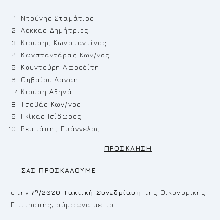
Ντούνης Σταμάτιος
Λέκκας Δημήτριος
Κιούσης Κωνσταντίνος
Κωνσταντάρας Κων/νος
Κουντούρη Αφροδίτη
Θηβαίου Δανάη
Κιούση Αθηνά
Τσεβάς Κων/νος
Γκίκας Ισίδωρος
Ρεμπάπης Ευάγγελος
ΠΡΟΣΚΛΗΣΗ
ΣΑΣ ΠΡΟΣΚΑΛΟΥΜΕ
η
στην
7
/2020
Τακτική
Συνεδρίαση
της Οικονομικής
Επιτροπής, σύμφωνα με το