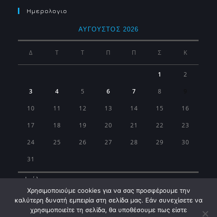
Ημερολογιο
ΑΎΓΟΥΣΤΟΣ 2026
Δ
Τ
Τ
Π
Π
Σ
Κ
1
2
3
4
5
6
7
8
9
10
11
12
13
14
15
16
17
18
19
20
21
22
23
24
25
26
27
28
29
30
31
« Ιούλ
Χρησιμοποιούμε cookies για να σας προσφέρουμε την
καλύτερη δυνατή εμπειρία στη σελίδα μας. Εάν συνεχίσετε να
χρησιμοποιείτε τη σελίδα, θα υποθέσουμε πως είστε