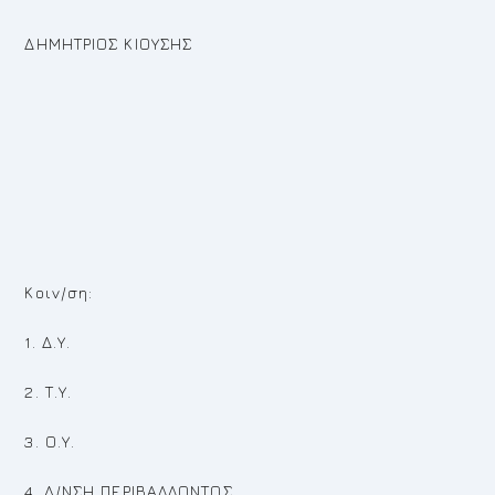
ΔΗΜΗΤΡΙΟΣ ΚΙΟΥΣΗΣ
Κοιν/ση:
1. Δ.Υ.
2. Τ.Υ.
3. Ο.Υ.
4. Δ/ΝΣΗ ΠΕΡΙΒΑΛΛΟΝΤΟΣ