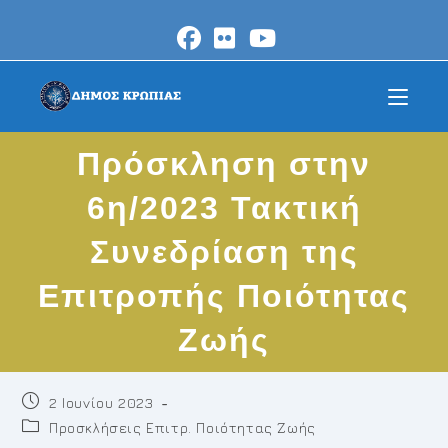
Skip
to
content
Πρόσκληση στην
6η/2023 Τακτική
Συνεδρίαση της
Επιτροπής Ποιότητας
Ζωής
Post
2 Ιουνίου 2023
published:
Post
Προσκλήσεις Επιτρ. Ποιότητας Ζωής
category: