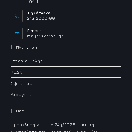
19441
Τηλέφωνο
213 2000700
Email:
Opens
mayor@koropi.gr
in
your
Πλοηγηση
application
Ιστορία Πόλης
ΚΕΔΚ
Σφήττεια
Διαύγεια
Νεα
Πρόσκληση για την 24η/2026 Τακτική
Συνεδρίαση του Δημοτικού Συμβουλίου