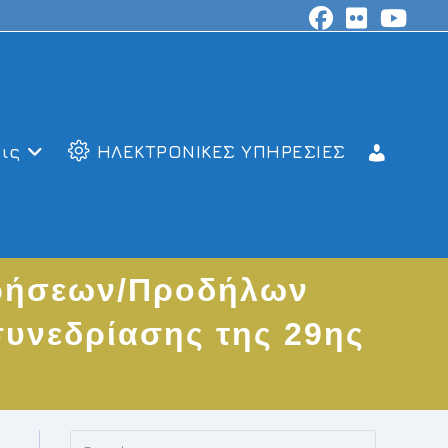
ις
ΗΛΕΚΤΡΟΝΙΚΕΣ ΥΠΗΡΕΣΙΕΣ
ρρήσεων/Προδήλων
υνεδρίασης της 29ης
Press