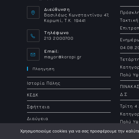
Διεύθυνση
Πρόσκλη
Βασιλέως Κωνσταντίνου 47,
Τακτική
Κορωπί, Τ.Κ. 19441
Επιτρο
Τηλέφωνο
213 2000700
Ενημέρ
04.08.2
Email:
Opens
mayor@koropi.gr
Τετάρτ
in
Κατηγορ
your
Πλοηγηση
application
Πολύ Υψ
Ιστορία Πόλης
ΠΙΝΑΚΑΣ
Δ.Σ
ΚΕΔΚ
Τρίτη 4
Σφήττεια
Κατηγορ
Διαύγεια
Πολύ Υψ
Χρησιμοποιούμε cookies για να σας προσφέρουμε την καλύτερ