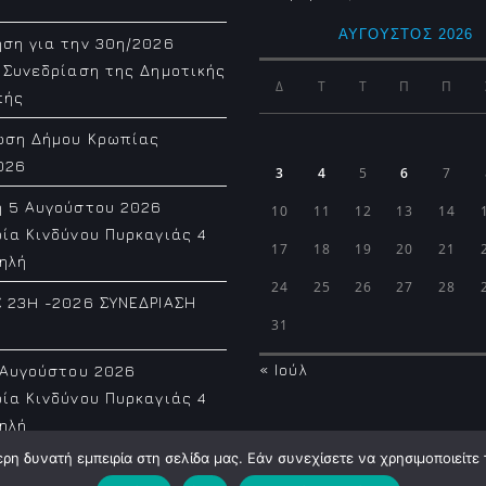
ΑΎΓΟΥΣΤΟΣ 2026
ση για την 30η/2026
 Συνεδρίαση της Δημοτικής
Δ
Τ
Τ
Π
Π
πής
ωση Δήμου Κρωπίας
026
3
4
5
6
7
η 5 Αυγούστου 2026
10
11
12
13
14
ία Κινδύνου Πυρκαγιάς 4
17
18
19
20
21
ηλή
24
25
26
27
28
 23H -2026 ΣΥΝΕΔΡΙΑΣΗ
31
« Ιούλ
 Αυγούστου 2026
ία Κινδύνου Πυρκαγιάς 4
ηλή
η δυνατή εμπειρία στη σελίδα μας. Εάν συνεχίσετε να χρησιμοποιείτε 