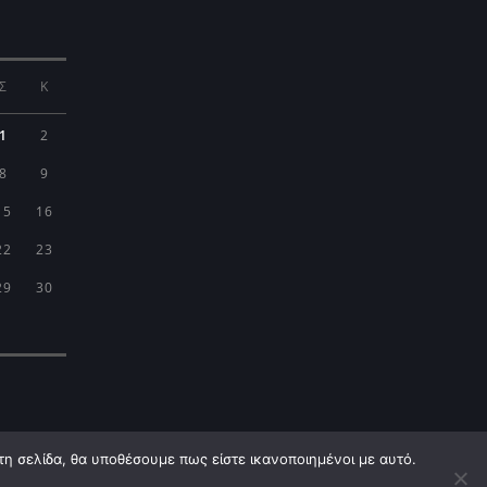
Σ
Κ
1
2
8
9
15
16
22
23
29
30
τη σελίδα, θα υποθέσουμε πως είστε ικανοποιημένοι με αυτό.