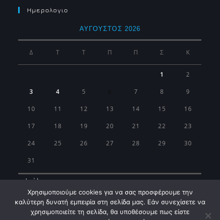
Ημερολογιο
ΑΎΓΟΥΣΤΟΣ 2026
Δ
Τ
Τ
Π
Π
Σ
Κ
1
2
3
4
5
6
7
8
9
10
11
12
13
14
15
16
17
18
19
20
21
22
23
24
25
26
27
28
29
30
31
« Ιούλ
Χρησιμοποιούμε cookies για να σας προσφέρουμε την
καλύτερη δυνατή εμπειρία στη σελίδα μας. Εάν συνεχίσετε να
χρησιμοποιείτε τη σελίδα, θα υποθέσουμε πως είστε