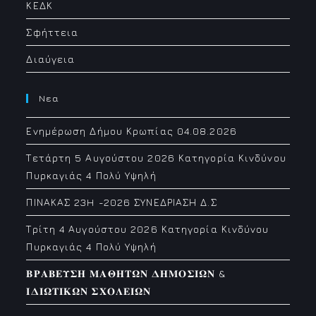
ΚΕΔΚ
Σφήττεια
Διαύγεια
Νεα
Ενημέρωση Δήμου Κρωπίας 04.08.2026
Τετάρτη 5 Αυγούστου 2026 Κατηγορία Κινδύνου
Πυρκαγιάς 4 Πολύ Υψηλή
ΠΙΝΑΚΑΣ 23H -2026 ΣΥΝΕΔΡΙΑΣΗ Δ.Σ
Τρίτη 4 Αυγούστου 2026 Κατηγορία Κινδύνου
Πυρκαγιάς 4 Πολύ Υψηλή
𝚩𝚸𝚨𝚩𝚬𝚼𝚺𝚮 𝚳𝚨𝚯𝚮𝚻𝛀𝚴 𝚫𝚮𝚳𝚶𝚺𝚰𝛀𝚴 &
𝚰𝚫𝚰𝛀𝚻𝚰𝚱𝛀𝚴 𝚺𝚾𝚶𝚲𝚬𝚰𝛀𝚴