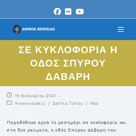
Skip
to
content
ΣΕ ΚΥΚΛΟΦΟΡΙΑ Η
ΟΔΟΣ ΣΠΥΡΟΥ
ΔΑΒΑΡΗ
Post
15 Ιανουαρίου 2021
published:
Post
Ανακοινώσεις
/
Δελτία Τύπου
/
Νέα
category:
Παραδόθηκε αργά το μεσημέρι σε κυκλοφορία και
στα δύο ρεύματα, η οδός Σπύρου Δάβαρη
π
ου