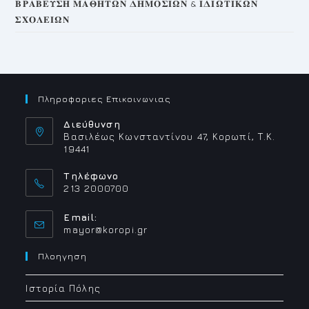
𝚩𝚸𝚨𝚩𝚬𝚼𝚺𝚮 𝚳𝚨𝚯𝚮𝚻𝛀𝚴 𝚫𝚮𝚳𝚶𝚺𝚰𝛀𝚴 & 𝚰𝚫𝚰𝛀𝚻𝚰𝚱𝛀𝚴
𝚺𝚾𝚶𝚲𝚬𝚰𝛀𝚴
Πληροφοριες Επικοινωνιας
Διεύθυνση
Βασιλέως Κωνσταντίνου 47, Κορωπί, Τ.Κ.
19441
Τηλέφωνο
213 2000700
Email:
Opens
mayor@koropi.gr
in
your
Πλοηγηση
application
Ιστορία Πόλης