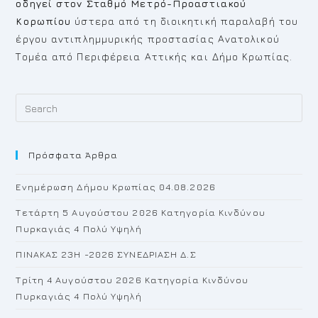
οδηγεί στον Σταθμό Μετρό-Προαστιακού
Κορωπίου
ύστερα από τη διοικητική παραλαβή του
έργου αντιπλημμυρικής προστασίας Ανατολικού
Τομέα από Περιφέρεια Αττικής και Δήμο Κρωπίας.
Pr
Es
to
Πρόσφατα Άρθρα
cl
th
Ενημέρωση Δήμου Κρωπίας 04.08.2026
se
pan
Τετάρτη 5 Αυγούστου 2026 Κατηγορία Κινδύνου
Πυρκαγιάς 4 Πολύ Υψηλή
ΠΙΝΑΚΑΣ 23H -2026 ΣΥΝΕΔΡΙΑΣΗ Δ.Σ
Τρίτη 4 Αυγούστου 2026 Κατηγορία Κινδύνου
Πυρκαγιάς 4 Πολύ Υψηλή