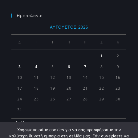
Ημερολογιο
ΑΎΓΟΥΣΤΟΣ 2026
Δ
Τ
Τ
Π
Π
Σ
Κ
1
2
3
4
5
6
7
8
9
10
11
12
13
14
15
16
17
18
19
20
21
22
23
24
25
26
27
28
29
30
31
« Ιούλ
Χρησιμοποιούμε cookies για να σας προσφέρουμε την
καλύτερη δυνατή εμπειρία στη σελίδα μας. Εάν συνεχίσετε να