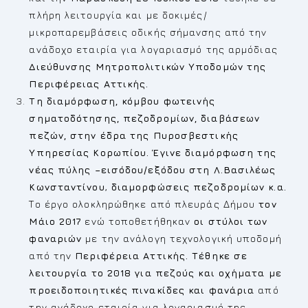
πλήρη λειτουργία και με δοκιμές/
μικροπαρεμβάσεις οδικής σήμανσης από την
ανάδοχο εταιρία για λογαριασμό της αρμόδιας
Διεύθυνσης Μητροπολιτικών Υποδομών της
Περιφέρειας Αττικής.
Τη διαμόρφωση, κόμβου φωτεινής
σηματοδότησης, πεζοδρομίων, διαβάσεων
πεζών, στην έδρα της Πυροσβεστικής
Υπηρεσίας Κορωπίου. Έγινε διαμόρφωση της
νέας πύλης –εισόδου/εξόδου στη Λ.Βασιλέως
Κωνσταντίνου
,
διαμορφώσεις πεζοδρομίων κ.α.
Το έργο ολοκληρώθηκε από πλευράς Δήμου
τον
Μάιο 2017
ενώ τοποθετήθηκαν
οι στύλοι των
φαναριών
με την ανάλογη τεχνολογική υποδομή
από την
Περιφέρεια Αττικής.
Τέθηκε σε
λειτουργία το 2018 για πεζούς και οχήματα με
προειδοποιητικές πινακίδες και φανάρια
από
την ανάδοχο εταιρία για λογαριασμό της