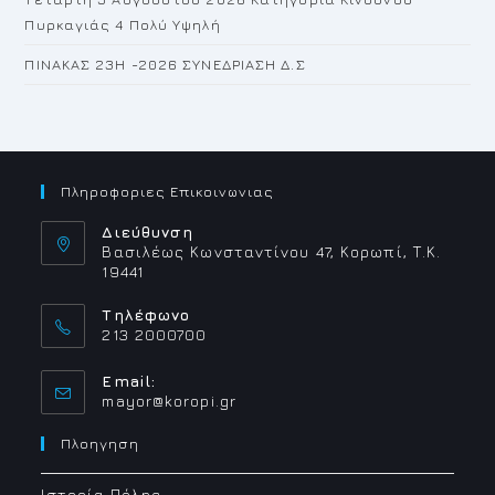
Πυρκαγιάς 4 Πολύ Υψηλή
ΠΙΝΑΚΑΣ 23H -2026 ΣΥΝΕΔΡΙΑΣΗ Δ.Σ
Πληροφοριες Επικοινωνιας
Διεύθυνση
Βασιλέως Κωνσταντίνου 47, Κορωπί, Τ.Κ.
19441
Τηλέφωνο
213 2000700
Email:
Opens
mayor@koropi.gr
in
your
Πλοηγηση
application
Ιστορία Πόλης