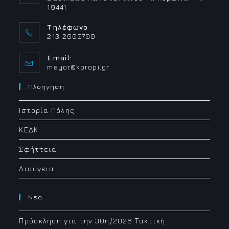
19441
Τηλέφωνο
213 2000700
Email:
Opens
mayor@koropi.gr
in
your
Πλοηγηση
application
Ιστορία Πόλης
ΚΕΔΚ
Σφήττεια
Διαύγεια
Νεα
Πρόσκληση για την 30η/2026 Τακτική