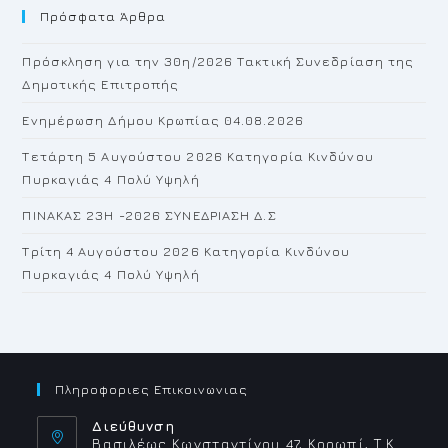
Πρόσφατα Άρθρα
cl
th
Πρόσκληση για την 30η/2026 Τακτική Συνεδρίαση της
se
Δημοτικής Επιτροπής
pan
Ενημέρωση Δήμου Κρωπίας 04.08.2026
Τετάρτη 5 Αυγούστου 2026 Κατηγορία Κινδύνου
Πυρκαγιάς 4 Πολύ Υψηλή
ΠΙΝΑΚΑΣ 23H -2026 ΣΥΝΕΔΡΙΑΣΗ Δ.Σ
Τρίτη 4 Αυγούστου 2026 Κατηγορία Κινδύνου
Πυρκαγιάς 4 Πολύ Υψηλή
Πληροφοριες Επικοινωνιας
Διεύθυνση
Βασιλέως Κωνσταντίνου 47, Κορωπί, Τ.Κ.