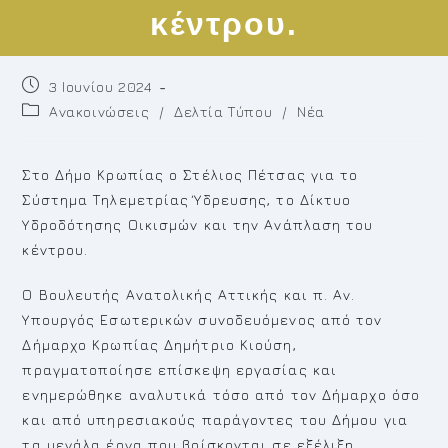
κέντρου.
Post
3 Ιουνίου 2024
published:
Post
Ανακοινώσεις
/
Δελτία Τύπου
/
Νέα
category:
Στο Δήμο Κρωπίας ο Στέλιος Πέτσας για το
Σύστημα Τηλεμετρίας Ύδρευσης, το Δίκτυο
Υδροδότησης Οικισμών και την Ανάπλαση του
κέντρου.
Ο Βουλευτής Ανατολικής Αττικής και π. Αν.
Υπουργός Εσωτερικών συνοδευόμενος από τον
Δήμαρχο Κρωπίας Δημήτριο Κιούση,
πραγματοποίησε επίσκεψη εργασίας και
ενημερώθηκε αναλυτικά τόσο από τον Δήμαρχο όσο
και από υπηρεσιακούς παράγοντες του Δήμου για
τα μεγάλα έργα που βρίσκονται σε εξέλιξη.