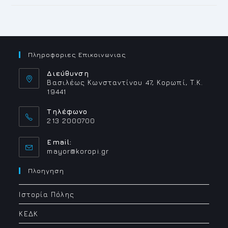
Πληροφοριες Επικοινωνιας
Διεύθυνση
Βασιλέως Κωνσταντίνου 47, Κορωπί, Τ.Κ.
19441
Τηλέφωνο
213 2000700
Email:
Opens
mayor@koropi.gr
in
your
Πλοηγηση
application
Ιστορία Πόλης
ΚΕΔΚ