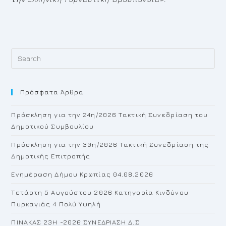
Pr
Es
to
Πρόσφατα Άρθρα
cl
th
Πρόσκληση για την 24η/2026 Τακτική Συνεδρίαση του
se
Δημοτικού Συμβουλίου
pan
Πρόσκληση για την 30η/2026 Τακτική Συνεδρίαση της
Δημοτικής Επιτροπής
Ενημέρωση Δήμου Κρωπίας 04.08.2026
Τετάρτη 5 Αυγούστου 2026 Κατηγορία Κινδύνου
Πυρκαγιάς 4 Πολύ Υψηλή
ΠΙΝΑΚΑΣ 23H -2026 ΣΥΝΕΔΡΙΑΣΗ Δ.Σ