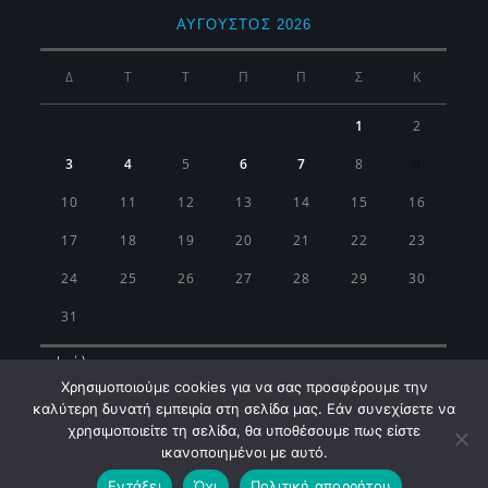
ΑΎΓΟΥΣΤΟΣ 2026
Δ
Τ
Τ
Π
Π
Σ
Κ
1
2
3
4
5
6
7
8
9
10
11
12
13
14
15
16
17
18
19
20
21
22
23
24
25
26
27
28
29
30
31
« Ιούλ
Χρησιμοποιούμε cookies για να σας προσφέρουμε την
καλύτερη δυνατή εμπειρία στη σελίδα μας. Εάν συνεχίσετε να
χρησιμοποιείτε τη σελίδα, θα υποθέσουμε πως είστε
ικανοποιημένοι με αυτό.
Εντάξει
Όχι
Πολιτική απορρήτου