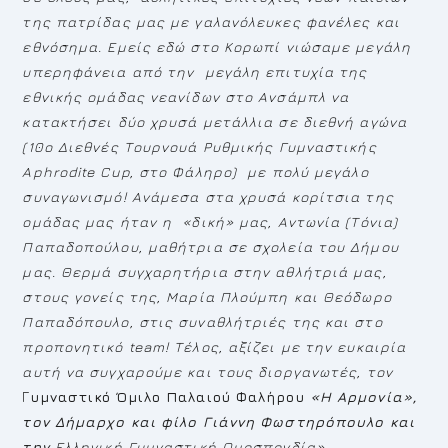
της πατρίδας μας με γαλανόλευκες φανέλες και
εθνόσημα. Εμείς εδώ στο Κορωπί νιώσαμε μεγάλη
υπερηφάνεια από την μεγάλη επιτυχία της
εθνικής ομάδας νεανίδων στο
A
νσάμπλ να
κατακτήσει δύο χρυσά μετάλλια σε διεθνή αγώνα
(10ο Διεθνές Τουρνουά Ρυθμικής Γυμναστικής
Aphrodite Cup, στο Φάληρο) με πολύ μεγάλο
συναγωνισμό! Ανάμεσα στα χρυσά κορίτσια της
ομάδας μας ήταν η «δική» μας, Αντωνία (Τόνια)
Παπαδοπούλου, μαθήτρια σε σχολεία του Δήμου
μας. Θερμά συγχαρητήρια στην αθλήτριά μας,
στους γονείς της, Μαρία Πλούμπη και Θεόδωρο
Παπαδόπουλο, στις συναθλήτριές της και στο
προπονητικό
team
! Τέλος, αξίζει με την ευκαιρία
αυτή να συγχαρούμε και τους διοργανωτές, τον
Γ
υμναστικό Όμιλο Παλαιού Φαλήρου
«Η Αρμονία»,
τον Δήμαρχο και φίλο Γιάννη Φωστηρόπουλο και
την
Ελληνική Γυμναστική Ομοσπονδία».