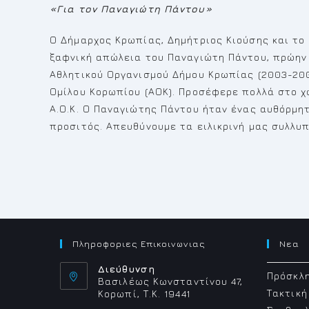
«Για τον Παναγιώτη Πάντου»
Ο Δήμαρχος Κρωπίας, Δημήτριος Κιούσης και το
ξαφνική απώλεια του Παναγιώτη Πάντου, πρώην
Αθλητικού Οργανισμού Δήμου Κρωπίας (2003-200
Ομίλου Κορωπίου (ΑΟΚ). Προσέφερε πολλά στο 
Α.Ο.Κ. Ο Παναγιώτης Πάντου ήταν ένας αυθόρμητ
προσιτός. Απευθύνουμε τα ειλικρινή μας συλλυπ
Πληροφοριες Επικοινωνιας
Νεα
Διεύθυνση
Πρόσκλη
Βασιλέως Κωνσταντίνου 47,
Τακτική
Κορωπί, Τ.Κ. 19441