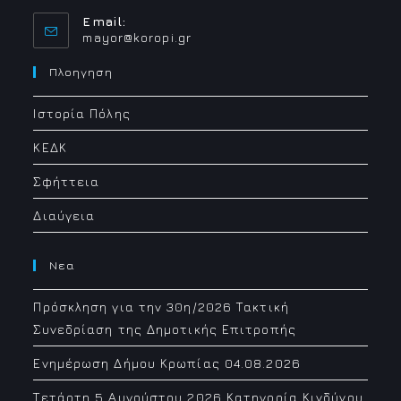
Email:
Opens
mayor@koropi.gr
in
your
Πλοηγηση
application
Ιστορία Πόλης
ΚΕΔΚ
Σφήττεια
Διαύγεια
Νεα
Πρόσκληση για την 30η/2026 Τακτική
Συνεδρίαση της Δημοτικής Επιτροπής
Ενημέρωση Δήμου Κρωπίας 04.08.2026
Τετάρτη 5 Αυγούστου 2026 Κατηγορία Κινδύνου