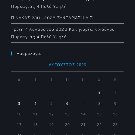
Πυρκαγιάς 4 Πολύ Υψηλή
ΠΙΝΑΚΑΣ 23H -2026 ΣΥΝΕΔΡΙΑΣΗ Δ.Σ
Τρίτη 4 Αυγούστου 2026 Κατηγορία Κινδύνου
Πυρκαγιάς 4 Πολύ Υψηλή
Ημερολογιο
ΑΎΓΟΥΣΤΟΣ 2026
Δ
Τ
Τ
Π
Π
Σ
Κ
1
2
3
4
5
6
7
8
9
10
11
12
13
14
15
16
17
18
19
20
21
22
23