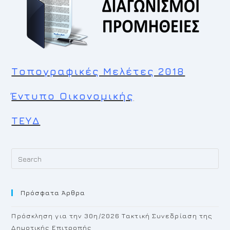
Τοπογραφικές Μελέτες 2018
Έντυπο Οικονομικής
ΤΕΥΔ
Pr
Es
to
Πρόσφατα Άρθρα
cl
th
Πρόσκληση για την 30η/2026 Τακτική Συνεδρίαση της
se
Δημοτικής Επιτροπής