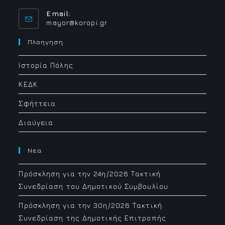
Email:
Opens
mayor@koropi.gr
in
your
Πλοηγηση
application
Ιστορία Πόλης
ΚΕΔΚ
Σφήττεια
Διαύγεια
Νεα
Πρόσκληση για την 24η/2026 Τακτική
Συνεδρίαση του Δημοτικού Συμβουλίου
Πρόσκληση για την 30η/2026 Τακτική
Συνεδρίαση της Δημοτικής Επιτροπής