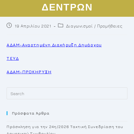
ΔΕΝΤΡΩΝ
Post
Post
19 Απριλίου 2021
Διαγωνισμοί / Προμήθειες
published:
category:
ΑΔΑΜ-Αναρτημένη Διακήρυξη Δημάρχου
ΤΕΥΔ
ΑΔΑΜ-ΠΡΟΚΗΡΥΞΗ
Pr
Es
to
Πρόσφατα Άρθρα
cl
th
Πρόσκληση για την 24η/2026 Τακτική Συνεδρίαση του
se
Δημοτικού Συμβουλίου