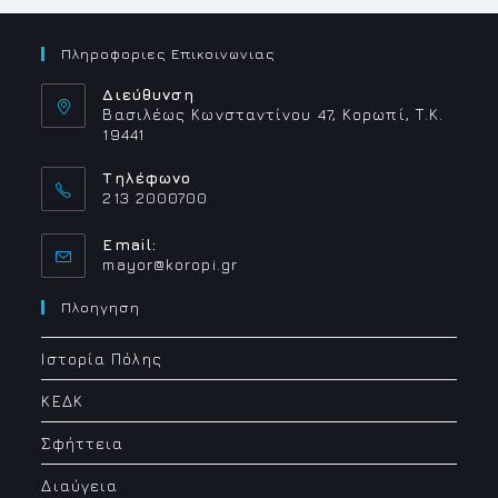
Πληροφοριες Επικοινωνιας
Διεύθυνση
Βασιλέως Κωνσταντίνου 47, Κορωπί, Τ.Κ.
19441
Τηλέφωνο
213 2000700
Email:
Opens
mayor@koropi.gr
in
your
Πλοηγηση
application
Ιστορία Πόλης
ΚΕΔΚ
Σφήττεια
Διαύγεια