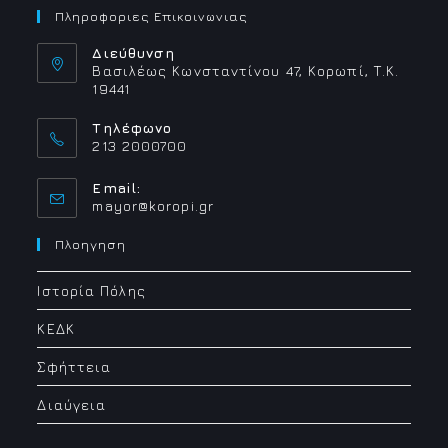
Πληροφοριες Επικοινωνιας
Διεύθυνση
Βασιλέως Κωνσταντίνου 47, Κορωπί, Τ.Κ.
19441
Τηλέφωνο
213 2000700
Email:
Opens
mayor@koropi.gr
in
your
Πλοηγηση
application
Ιστορία Πόλης
ΚΕΔΚ
Σφήττεια
Διαύγεια