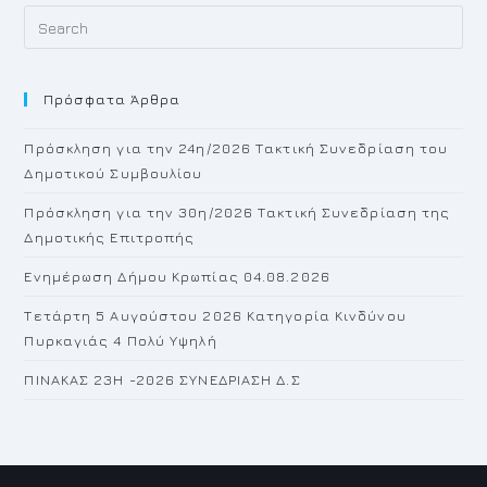
Pr
Es
to
Πρόσφατα Άρθρα
cl
th
Πρόσκληση για την 24η/2026 Τακτική Συνεδρίαση του
se
Δημοτικού Συμβουλίου
pan
Πρόσκληση για την 30η/2026 Τακτική Συνεδρίαση της
Δημοτικής Επιτροπής
Ενημέρωση Δήμου Κρωπίας 04.08.2026
Τετάρτη 5 Αυγούστου 2026 Κατηγορία Κινδύνου
Πυρκαγιάς 4 Πολύ Υψηλή
ΠΙΝΑΚΑΣ 23H -2026 ΣΥΝΕΔΡΙΑΣΗ Δ.Σ