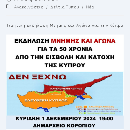
published:
Post
Ανακοινώσεις
/
Δελτία Τύπου
/
Νέα
category:
Τιμητική Εκδήλωση Μνήμης και Αγώνα για την Κύπρο