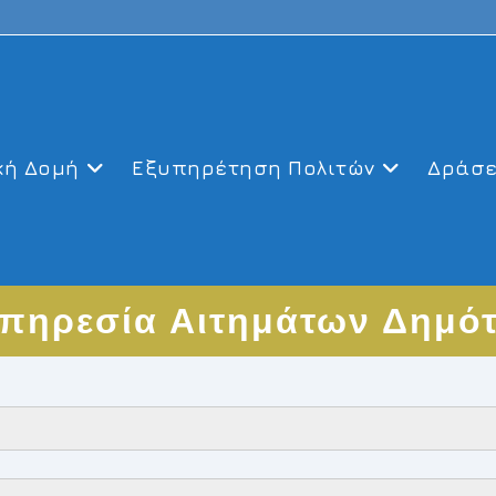
κή Δομή
Εξυπηρέτηση Πολιτών
Δράσε
πηρεσία Αιτημάτων Δημό