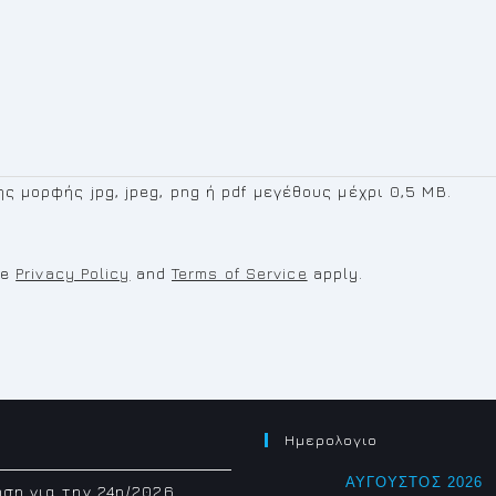
 μορφής jpg, jpeg, png ή pdf μεγέθους μέχρι 0,5 MB.
le
Privacy Policy
and
Terms of Service
apply.
Ημερολογιο
ΑΎΓΟΥΣΤΟΣ 2026
ση για την 24η/2026