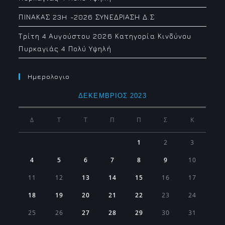
ΠΙΝΑΚΑΣ 23H -2026 ΣΥΝΕΔΡΙΑΣΗ Δ.Σ
Τρίτη 4 Αυγούστου 2026 Κατηγορία Κινδύνου
Πυρκαγιάς 4 Πολύ Υψηλή
Ημερολογιο
ΔΕΚΈΜΒΡΙΟΣ 2023
Δ
Τ
Τ
Π
Π
Σ
Κ
1
2
3
4
5
6
7
8
9
10
11
12
13
14
15
16
17
18
19
20
21
22
23
24
25
26
27
28
29
30
31