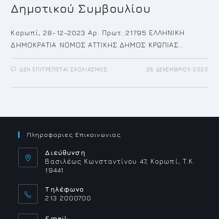
Δημοτικού Συμβουλίου
Κορωπί, 28-12-2023 Αρ. Πρωτ.:21795 ΕΛΛΗΝΙΚΗ
ΔΗΜΟΚΡΑΤΙΑ ΝΟΜΟΣ ΑΤΤΙΚΗΣ ΔΗΜΟΣ ΚΡΩΠΙΑΣ…
ΣΤΟ
ΔΕΝ ΕΠΙΤΡΈΠΕΤΑΙ ΣΧΟΛΙΑΣΜΌΣ
28 ΔΕΚΕΜΒΡΊΟΥ 2023
ΠΡΌΣΚΛΗΣΗ
ΓΙΑ
ΤΗΝ
33Η/2023
ΈΚΤΑΚΤΗ
ΣΥΝΕΔΡΊΑΣΗ
ΤΟΥ
ΔΗΜΟΤΙΚΟΎ
ΣΥΜΒΟΥΛΊΟΥ
Πληροφοριες Επικοινωνιας
Διεύθυνση
Βασιλέως Κωνσταντίνου 47, Κορωπί, Τ.Κ.
19441
Τηλέφωνο
213 2000700
Email: