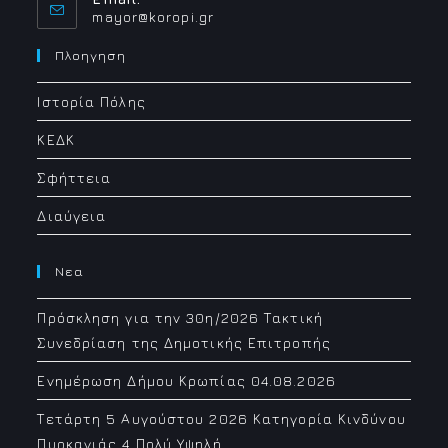
Opens
mayor@koropi.gr
in
your
Πλοηγηση
application
Ιστορία Πόλης
ΚΕΔΚ
Σφήττεια
Διαύγεια
Νεα
Πρόσκληση για την 30η/2026 Τακτική
Συνεδρίαση της Δημοτικής Επιτροπής
Ενημέρωση Δήμου Κρωπίας 04.08.2026
Τετάρτη 5 Αυγούστου 2026 Κατηγορία Κινδύνου
Πυρκαγιάς 4 Πολύ Υψηλή