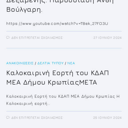
Βούλγαρη.
https://www.youtube.com/watch?v=T8ek_27FO3U
ΣΤΟ
ΔΕΝ ΕΠΙΤΡΈΠΕΤΑΙ ΣΧΟΛΙΑΣΜΌΣ
27 ΙΟΥΝΊΟΥ 2024
“ΣΦΉΤΤΕΙΑ
2024”
–
ΈΝΑΡΞΗ
ΜΕ
ΤΗ
ΑΝΑΚΟΙΝΏΣΕΙΣ
/
ΔΕΛΤΊΑ ΤΎΠΟΥ
ΜΕΓΆΛΗ
/
ΝΈΑ
ΣΥΝΑΥΛΊΑ
ΤΟΥ
Καλοκαιρινή Εορτή του ΚΔΑΠ
ΓΙΏΡΓΟΥ
ΤΣΑΛΊΚΗ
ΜΕΑ Δήμου ΚρωπίαςMETA
–
ΚΥΡΙΑΚΉ
30
ΙΟΥΝΊΟΥ
Καλοκαιρινή Εορτή του ΚΔΑΠ ΜΕΑ Δήμου Κρωπίας Η
ΣΤΙΣ
9
Καλοκαιρινή εορτή…
ΤΟ
ΒΡΆΔΥ,
ΣΤΟ
ΘΈΑΤΡΟ
ΣΤΟ
ΔΕΝ ΕΠΙΤΡΈΠΕΤΑΙ ΣΧΟΛΙΑΣΜΌΣ
25 ΙΟΥΝΊΟΥ 2024
ΔΕΞΑΜΕΝΉΣ.
ΚΑΛΟΚΑΙΡΙΝΉ
ΠΑΡΟΥΣΊΑΣΗ
ΕΟΡΤΉ
ΑΝΘΉ