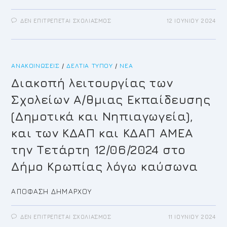
ΣΤΟ
ΔΕΝ ΕΠΙΤΡΈΠΕΤΑΙ ΣΧΟΛΙΑΣΜΌΣ
12 ΙΟΥΝΊΟΥ 2024
H
ΑΠΌΦΑΣΗ
ΤΗΣ
ΤΡΟΧΑΊΑΣ
ΓΙΑ
ΠΡΟΣΩΡΙΝΉ
ΑΝΑΚΟΙΝΏΣΕΙΣ
/
ΔΕΛΤΊΑ ΤΎΠΟΥ
ΔΙΑΚΟΠΉ
/
ΝΈΑ
ΚΥΚΛΟΦΟΡΊΑΣ,
ΣΤΆΣΗΣ
Διακοπή λειτουργίας των
ΚΑΙ
ΣΤΆΘΜΕΥΣΗΣ
Σχολείων Α/θμιας Εκπαίδευσης
ΑΠΟ
ΤΕΤΆΡΤΗ
12
(Δημοτικά και Νηπιαγωγεία),
ΙΟΥΝΊΟΥ
2024
και των ΚΔΑΠ και ΚΔΑΠ ΑΜΕΑ
ΣΤΗΝ
ΚΕΝΤΡΙΚΉ
ΛΕΩΦΌΡΟ
την Τετάρτη 12/06/2024 στο
ΒΑΣΙΛΈΩΣ
ΚΩΝΣΤΑΝΤΊΝΟΥ
Δήμο Κρωπίας λόγω καύσωνα
ΚΟΡΩΠΊ
ΑΠΟΦΑΣΗ ΔΗΜΑΡΧΟΥ
ΣΤΟ
ΔΕΝ ΕΠΙΤΡΈΠΕΤΑΙ ΣΧΟΛΙΑΣΜΌΣ
11 ΙΟΥΝΊΟΥ 2024
ΔΙΑΚΟΠΉ