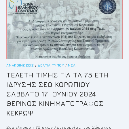
ΚΑΙ
ΑΝΤΙΔΗΜΆΡΧΟΥ
ΑΘΛΗΤΙΣΜΟΎ
ΣΠΥΡΊΔΩΝΟΣ
ΛΆΜΠΡΟΥ
ΓΙΑ
ΕΠΙΤΥΧΊΕΣ
ΑΘΛΗΤΏΝ
ΣΤΟ
ΚICKBOXING
ΚΑΙ
ΣΤΗΝ
ΠΟΔΗΛΑΣΊΑ
ΑΝΑΚΟΙΝΏΣΕΙΣ
/
ΔΕΛΤΊΑ ΤΎΠΟΥ
/
ΝΈΑ
ΤΕΛΕΤΗ ΤΙΜΗΣ ΓΙΑ ΤΑ 75 ΕΤΗ
ΙΔΡΥΣΗΣ ΣΕΟ ΚΟΡΩΠΙΟΥ
ΣΑΒΒΑΤΟ 17 ΙΟΥΝΙΟΥ 2024
ΘΕΡΙΝΟΣ ΚΙΝΗΜΑΤΟΓΡΑΦΟΣ
ΚΕΚΡΩΨ
Συμπλήρωση 75 ετών λειτουργίας του Σώματος