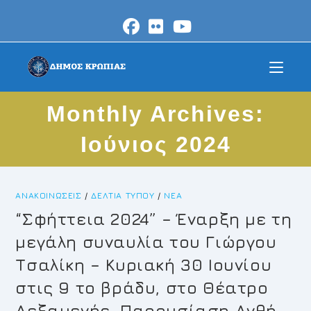
Skip
to
content
Monthly Archives:
Ιούνιος 2024
ΑΝΑΚΟΙΝΏΣΕΙΣ
/
ΔΕΛΤΊΑ ΤΎΠΟΥ
/
ΝΈΑ
“Σφήττεια 2024” – Έναρξη με τη
μεγάλη συναυλία του Γιώργου
Τσαλίκη – Κυριακή 30 Ιουνίου
στις 9 το βράδυ, στο Θέατρο
Δεξαμενής. Παρουσίαση Ανθή