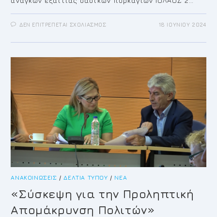
αναγκών εξαιτίας δασικών πυρκαγιών ΙΟΛΑΟΣ 2…
ΣΤΟ
ΔΕΝ ΕΠΙΤΡΈΠΕΤΑΙ ΣΧΟΛΙΑΣΜΌΣ
18 ΙΟΥΝΊΟΥ 2024
ΣΧΕΔΙΑ
ΓΙΑ
ΠΥΡΚΑΓΙΕΣ
ΚΑΙ
ΠΡΟΛΗΠΤΙΚΗΣ
ΑΠΟΜΑΚΡΥΝΣΗΣ
ΠΟΛΙΤΩΝ
ΔΗΜΟΣ
ΚΡΩΠΙΑΣ
ΑΝΑΚΟΙΝΏΣΕΙΣ
/
ΔΕΛΤΊΑ ΤΎΠΟΥ
/
ΝΈΑ
«Σύσκεψη για την Προληπτική
Απομάκρυνση Πολιτών»