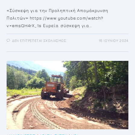
«Σύσκεψη για την Προληπτική Απομάκρυνση
Πολιτών» https://www.youtube.com/watch?
v=emsQH4rX_1s Ευρεία σύσκεψη για…
ΣΤΟ
ΔΕΝ ΕΠΙΤΡΈΠΕΤΑΙ ΣΧΟΛΙΑΣΜΌΣ
18 ΙΟΥΝΊΟΥ 2024
«ΣΎΣΚΕΨΗ
ΓΙΑ
ΤΗΝ
ΠΡΟΛΗΠΤΙΚΉ
ΑΠΟΜΆΚΡΥΝΣΗ
ΠΟΛΙΤΏΝ»