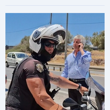
21
ΙΟΥΝΙΟΥ
2024
ΑΚΡΑΙΑ
ΚΑΤΑΣΤΑΣΗ
ΣΥΝΑΓΕΡΜΟΥ
–
ΚΑΤΗΓΟΡΙΑ
ΚΙΝΔΥΝΟΥ
5
ΔΗΜΟΣ
ΚΡΩΠΙΑΣ
ΠΕ
ΑΝ.ΑΤΤΙΚΗΣ