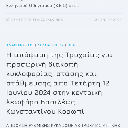
Ελληνικού Οδηγισμού (Σ.Ε.Ο) στο…
ΣΤΟ
ΔΕΝ ΕΠΙΤΡΈΠΕΤΑΙ ΣΧΟΛΙΑΣΜΌΣ
13 ΙΟΥΝΊΟΥ 2024
ΤΕΛΕΤΗ
ΤΙΜΗΣ
ΓΙΑ
ΤΑ
75
ΕΤΗ
ΑΝΑΚΟΙΝΏΣΕΙΣ
/
ΔΕΛΤΊΑ ΤΎΠΟΥ
/
ΝΈΑ
ΙΔΡΥΣΗΣ
ΣΕΟ
ΚΟΡΩΠΙΟΥ
H απόφαση της Τροχαίας για
ΣΑΒΒΑΤΟ
17
προσωρινή διακοπή
ΙΟΥΝΙΟΥ
2024
ΘΕΡΙΝΟΣ
κυκλοφορίας, στάσης και
ΚΙΝΗΜΑΤΟΓΡΑΦΟΣ
ΚΕΚΡΩΨ
στάθμευσης απο Τετάρτη 12
Ιουνίου 2024 στην κεντρική
λεωφόρο Βασιλέως
Κωνσταντίνου Κορωπί
ΑΠΟΦΑΣΗ ΡΥΘΜΙΣΗΣ ΚΥΚΛΟΦΟΡΙΑΣ ΤΡΟΧΑΙΑΣ ΑΤΤΙΚΗΣ