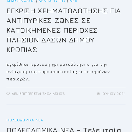
ΑΝΑΚΟΙΝΏΣΕΙΣ
/
ΔΕΛΤΊΑ ΤΎΠΟΥ
/
ΝΈΑ
EΓΚΡΙΣΗ ΧΡΗΜΑΤΟΔΟΤΗΣΗΣ ΓΙΑ
ΑΝΤΙΠΥΡΙΚΕΣ ΖΩΝΕΣ ΣΕ
ΚΑΤΟΙΚΗΜΕΝΕΣ ΠΕΡΙΟΧΕΣ
ΠΛΗΣΙΟΝ ΔΑΣΩΝ ΔΗΜΟΥ
ΚΡΩΠΙΑΣ
Eγκρίθηκε πρόταση χρηματοδότησης για την
ενίσχυση της πυροπροστασίας κατοικημένων
περιοχών…
ΣΤΟ
ΔΕΝ ΕΠΙΤΡΈΠΕΤΑΙ ΣΧΟΛΙΑΣΜΌΣ
18 ΙΟΥΝΊΟΥ 2024
EΓΚΡΙΣΗ
ΧΡΗΜΑΤΟΔΟΤΗΣΗΣ
ΓΙΑ
ΑΝΤΙΠΥΡΙΚΕΣ
ΖΩΝΕΣ
ΣΕ
ΚΑΤΟΙΚΗΜΕΝΕΣ
ΠΟΛΕΟΔΟΜΙΚΆ ΝΈΑ
ΠΕΡΙΟΧΕΣ
ΠΛΗΣΙΟΝ
ΠΟΛΕΟΔΟΜΙΚΑ ΝΕΑ – Τελευταία
ΔΑΣΩΝ