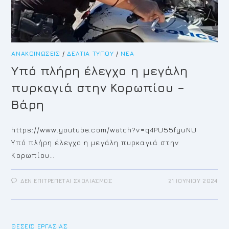
ΑΝΑΚΟΙΝΏΣΕΙΣ
/
ΔΕΛΤΊΑ ΤΎΠΟΥ
/
ΝΈΑ
Υπό πλήρη έλεγχο η μεγάλη
πυρκαγιά στην Κορωπίου –
Βάρη
https://www.youtube.com/watch?v=q4PU55fyuNU
Υπό πλήρη έλεγχο η μεγάλη πυρκαγιά στην
Κορωπίου…
ΣΤΟ
ΔΕΝ ΕΠΙΤΡΈΠΕΤΑΙ ΣΧΟΛΙΑΣΜΌΣ
21 ΙΟΥΝΊΟΥ 2024
ΥΠΌ
ΠΛΉΡΗ
ΈΛΕΓΧΟ
Η
ΜΕΓΆΛΗ
ΠΥΡΚΑΓΙΆ
ΘΈΣΕΙΣ ΕΡΓΑΣΊΑΣ
ΣΤΗΝ