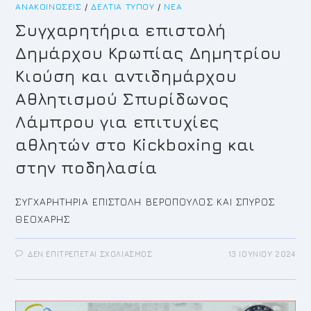
ΑΝΑΚΟΙΝΏΣΕΙΣ
/
ΔΕΛΤΊΑ ΤΎΠΟΥ
/
ΝΈΑ
Συγχαρητήρια επιστολή
Δημάρχου Κρωπίας Δημητρίου
Κιούση και αντιδημάρχου
Αθλητισμού Σπυρίδωνος
Λάμπρου για επιτυχίες
αθλητών στο Κickboxing και
στην ποδηλασία
ΣΥΓΧΑΡΗΤΗΡΙΑ ΕΠΙΣΤΟΛΗ ΒΕΡΟΠΟΥΛΟΣ ΚΑΙ ΣΠΥΡΟΣ
ΘΕΟΧΑΡΗΣ
ΣΤΟ
ΔΕΝ ΕΠΙΤΡΈΠΕΤΑΙ ΣΧΟΛΙΑΣΜΌΣ
13 ΙΟΥΝΊΟΥ 2024
ΣΥΓΧΑΡΗΤΉΡΙΑ
ΕΠΙΣΤΟΛΉ
ΔΗΜΆΡΧΟΥ
ΚΡΩΠΊΑΣ
ΔΗΜΗΤΡΊΟΥ
ΚΙΟΎΣΗ