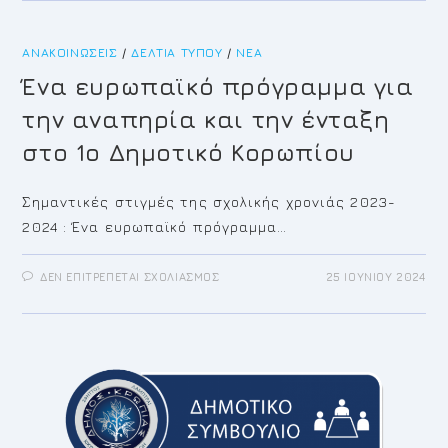
ΤΟΥ
ΒΟΎΛΓΑΡΗ.
ΚΔΑΠ
ΜΕΑ
ΔΉΜΟΥ
ΑΝΑΚΟΙΝΏΣΕΙΣ
/
ΔΕΛΤΊΑ ΤΎΠΟΥ
ΚΡΩΠΊΑΣMETA
/
ΝΈΑ
Ένα ευρωπαϊκό πρόγραμμα για
την αναπηρία και την ένταξη
στο 1ο Δημοτικό Κορωπίου
Σημαντικές στιγμές της σχολικής χρονιάς 2023-
2024 : Ένα ευρωπαϊκό πρόγραμμα…
ΣΤΟ
ΔΕΝ ΕΠΙΤΡΈΠΕΤΑΙ ΣΧΟΛΙΑΣΜΌΣ
25 ΙΟΥΝΊΟΥ 2024
ΈΝΑ
ΕΥΡΩΠΑΪΚΌ
ΠΡΌΓΡΑΜΜΑ
ΓΙΑ
ΤΗΝ
ΑΝΑΠΗΡΊΑ
ΚΑΙ
ΤΗΝ
ΈΝΤΑΞΗ
ΣΤΟ
1Ο
ΔΗΜΟΤΙΚΌ
ΚΟΡΩΠΊΟΥ