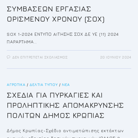
ΚΟΡΩΠΊΟΥ
–
ΣΥΜΒΑΣΕΩΝ ΕΡΓΑΣΙΑΣ
ΒΆΡΗ
ΟΡΙΣΜΕΝΟΥ ΧΡΟΝΟΥ (ΣΟΧ)
SOX 1-2024 ΕΝΤΥΠΟ AIΤΗΣΗΣ ΣΟΧ ΔΕ ΥΕ (11) 2024
ΠΑΡΑΡΤΗΜΑ…
ΣΤΟ
ΔΕΝ ΕΠΙΤΡΈΠΕΤΑΙ ΣΧΟΛΙΑΣΜΌΣ
20 ΙΟΥΝΊΟΥ 2024
ΣΥΜΒΑΣΕΩΝ
ΕΡΓΑΣΙΑΣ
ΟΡΙΣΜΕΝΟΥ
ΧΡΟΝΟΥ
(ΣΟΧ)
ΑΓΡΟΤΙΚΆ
/
ΔΕΛΤΊΑ ΤΎΠΟΥ
/
ΝΈΑ
ΣΧΕΔΙΑ ΓΙΑ ΠΥΡΚΑΓΙΕΣ ΚΑΙ
ΠΡΟΛΗΠΤΙΚΗΣ ΑΠΟΜΑΚΡΥΝΣΗΣ
ΠΟΛΙΤΩΝ ΔΗΜΟΣ ΚΡΩΠΙΑΣ
Δήμος Κρωπίας-Σχέδιο αντιμετώπισης εκτάκτων