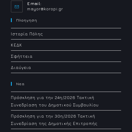
Email:
Opens
mayor@koropi.gr
in
your
Πλοηγηση
application
Ιστορία Πόλης
ΚΕΔΚ
Σφήττεια
Διαύγεια
Νεα
Πρόσκληση για την 24η/2026 Τακτική
Συνεδρίαση του Δημοτικού Συμβουλίου
Πρόσκληση για την 30η/2026 Τακτική
Συνεδρίαση της Δημοτικής Επιτροπής