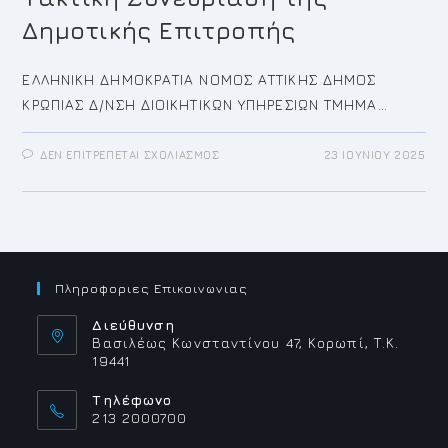
Δημοτικής Επιτροπής
ΕΛΛΗΝΙΚΗ ΔΗΜΟΚΡΑΤΙΑ ΝΟΜΟΣ ΑΤΤΙΚΗΣ ΔΗΜΟΣ
ΚΡΩΠΙΑΣ Δ/ΝΣΗ ΔΙΟΙΚΗΤΙΚΩΝ ΥΠΗΡΕΣΙΩΝ ΤΜΗΜΑ…
ΣΤΟ
ΔΕΝ ΕΠΙΤΡΈΠΕΤΑΙ ΣΧΟΛΙΑΣΜΌΣ
23 ΙΟΥΝΊΟΥ 2025
ΠΡΌΣΚΛΗΣΗ
ΓΙΑ
ΤΗΝ
23Η/2025
ΤΑΚΤΙΚΉ
ΣΥΝΕΔΡΊΑΣΗ
ΤΗΣ
ΔΗΜΟΤΙΚΉΣ
ΕΠΙΤΡΟΠΉΣ
Πληροφοριες Επικοινωνιας
Διεύθυνση
Βασιλέως Κωνσταντίνου 47, Κορωπί, Τ.Κ.
19441
Τηλέφωνο
213 2000700