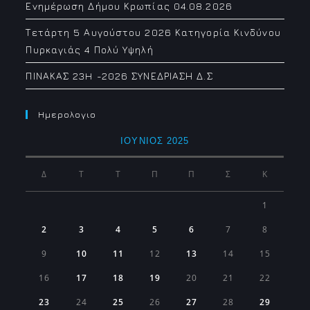
Ενημέρωση Δήμου Κρωπίας 04.08.2026
Τετάρτη 5 Αυγούστου 2026 Κατηγορία Κινδύνου
Πυρκαγιάς 4 Πολύ Υψηλή
ΠΙΝΑΚΑΣ 23H -2026 ΣΥΝΕΔΡΙΑΣΗ Δ.Σ
Ημερολογιο
ΙΟΎΝΙΟΣ 2025
Δ
Τ
Τ
Π
Π
Σ
Κ
1
2
3
4
5
6
7
8
9
10
11
12
13
14
15
16
17
18
19
20
21
22
23
24
25
26
27
28
29