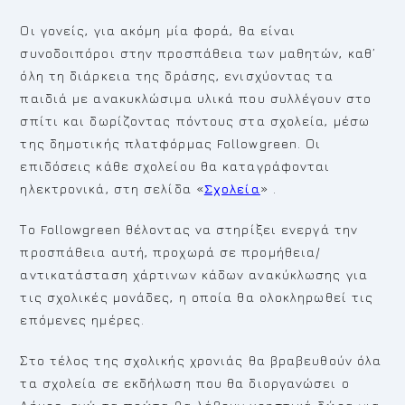
Οι γονείς, για ακόμη μία φορά, θα είναι
συνοδοιπόροι στην προσπάθεια των μαθητών, καθ’
όλη τη διάρκεια της δράσης, ενισχύοντας τα
παιδιά με ανακυκλώσιμα υλικά που συλλέγουν στο
σπίτι και δωρίζοντας πόντους στα σχολεία, μέσω
της δημοτικής πλατφόρμας Followgreen. Οι
επιδόσεις κάθε σχολείου θα καταγράφονται
ηλεκτρονικά, στη σελίδα «
Σχολεία
» .
Το Followgreen θέλοντας να στηρίξει ενεργά την
προσπάθεια αυτή, προχωρά σε προμήθεια/
αντικατάσταση χάρτινων κάδων ανακύκλωσης για
τις σχολικές μονάδες, η οποία θα ολοκληρωθεί τις
επόμενες ημέρες.
Στο τέλος της σχολικής χρονιάς θα βραβευθούν όλα
τα σχολεία σε εκδήλωση που θα διοργανώσει ο