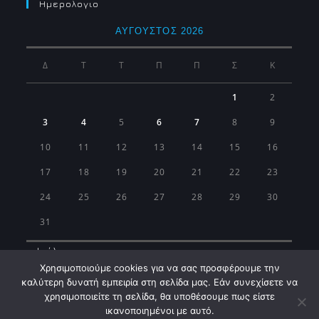
Ημερολογιο
ΑΎΓΟΥΣΤΟΣ 2026
Δ
Τ
Τ
Π
Π
Σ
Κ
1
2
3
4
5
6
7
8
9
10
11
12
13
14
15
16
17
18
19
20
21
22
23
24
25
26
27
28
29
30
31
« Ιούλ
Χρησιμοποιούμε cookies για να σας προσφέρουμε την
καλύτερη δυνατή εμπειρία στη σελίδα μας. Εάν συνεχίσετε να
χρησιμοποιείτε τη σελίδα, θα υποθέσουμε πως είστε
ικανοποιημένοι με αυτό.