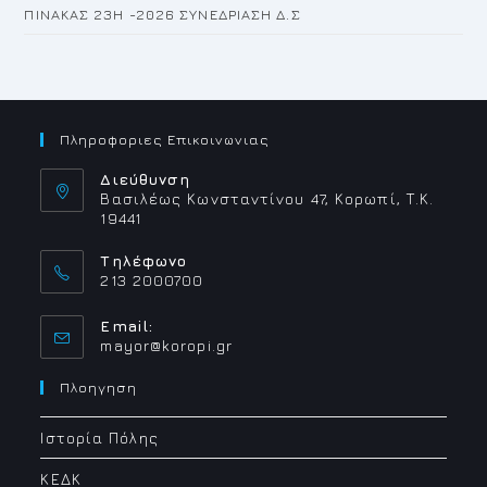
ΠΙΝΑΚΑΣ 23H -2026 ΣΥΝΕΔΡΙΑΣΗ Δ.Σ
Πληροφοριες Επικοινωνιας
Διεύθυνση
Βασιλέως Κωνσταντίνου 47, Κορωπί, Τ.Κ.
19441
Τηλέφωνο
213 2000700
Email:
Opens
mayor@koropi.gr
in
your
Πλοηγηση
application
Ιστορία Πόλης
ΚΕΔΚ