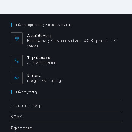
Πληροφοριες Επικοινωνιας
Διεύθυνση
Βασιλέως Κωνσταντίνου 47, Κορωπί, Τ.Κ.
19441
Τηλέφωνο
213 2000700
Email:
Opens
mayor@koropi.gr
in
your
Πλοηγηση
application
Ιστορία Πόλης
ΚΕΔΚ
Σφήττεια