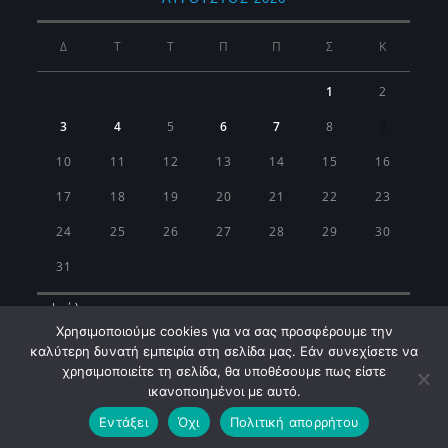
Δ
Τ
Τ
Π
Π
Σ
Κ
1
2
3
4
5
6
7
8
9
10
11
12
13
14
15
16
17
18
19
20
21
22
23
24
25
26
27
28
29
30
31
« Ιούλ
Χρησιμοποιούμε cookies για να σας προσφέρουμε την
καλύτερη δυνατή εμπειρία στη σελίδα μας. Εάν συνεχίσετε να
χρησιμοποιείτε τη σελίδα, θα υποθέσουμε πως είστε
ικανοποιημένοι με αυτό.
Εντάξει
Όχι
Πολιτική απορρήτου
Municipality of Koropi © 2026