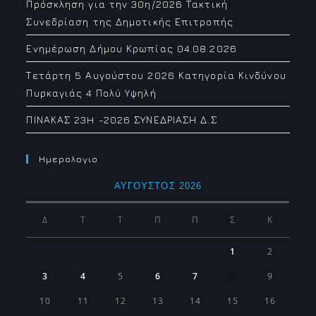
Πρόσκληση για την 30η/2026 Τακτική
Συνεδρίαση της Δημοτικής Επιτροπής
Ενημέρωση Δήμου Κρωπίας 04.08.2026
Τετάρτη 5 Αυγούστου 2026 Κατηγορία Κινδύνου
Πυρκαγιάς 4 Πολύ Υψηλή
ΠΙΝΑΚΑΣ 23H -2026 ΣΥΝΕΔΡΙΑΣΗ Δ.Σ
Ημερολογιο
ΑΎΓΟΥΣΤΟΣ 2026
Δ
Τ
Τ
Π
Π
Σ
Κ
1
2
3
4
5
6
7
8
9
10
11
12
13
14
15
16