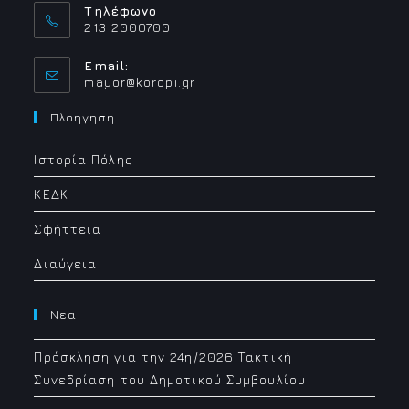
Τηλέφωνο
213 2000700
Email:
Opens
mayor@koropi.gr
in
your
Πλοηγηση
application
Ιστορία Πόλης
ΚΕΔΚ
Σφήττεια
Διαύγεια
Νεα
Πρόσκληση για την 24η/2026 Τακτική
Συνεδρίαση του Δημοτικού Συμβουλίου