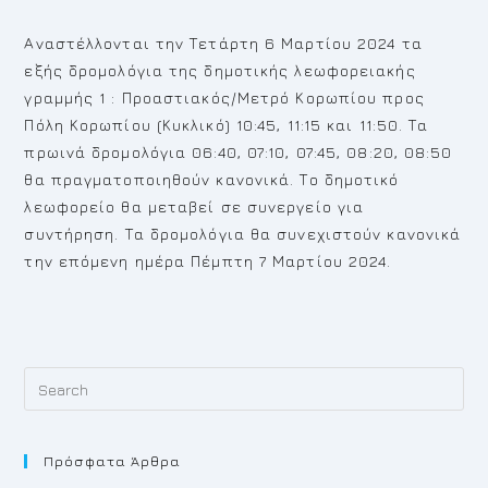
Αναστέλλονται την Τετάρτη 6 Μαρτίου 2024 τα
εξής δρομολόγια της δημοτικής λεωφορειακής
γραμμής 1 : Προαστιακός/Μετρό Κορωπίου προς
Πόλη Κορωπίου (Κυκλικό) 10:45, 11:15 και 11:50. Τα
πρωινά δρομολόγια 06:40, 07:10, 07:45, 08:20, 08:50
θα πραγματοποιηθούν κανονικά. Το δημοτικό
λεωφορείο θα μεταβεί σε συνεργείο για
συντήρηση. Τα δρομολόγια θα συνεχιστούν κανονικά
την επόμενη ημέρα Πέμπτη 7 Μαρτίου 2024.
Pr
Es
to
Πρόσφατα Άρθρα
cl