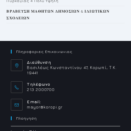
Πυρκαγιάς 4 Πολύ Υψηλή
𝚩𝚸𝚨𝚩𝚬𝚼𝚺𝚮 𝚳𝚨𝚯𝚮𝚻𝛀𝚴 𝚫𝚮𝚳𝚶𝚺𝚰𝛀𝚴 & 𝚰𝚫𝚰𝛀𝚻𝚰𝚱𝛀𝚴
𝚺𝚾𝚶𝚲𝚬𝚰𝛀𝚴
Πληροφοριες Επικοινωνιας
Διεύθυνση
Βασιλέως Κωνσταντίνου 47, Κορωπί, Τ.Κ.
19441
Τηλέφωνο
213 2000700
Email:
Opens
mayor@koropi.gr
in
your
Πλοηγηση
application