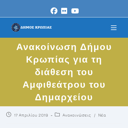
Skip
to
content
Ανακοίνωση Δήμου
Κρωπίας για τη
διάθεση του
Αμφιθεάτρου του
Δημαρχείου
Post
Post
17 Απριλίου 2019
Ανακοινώσεις
/
Νέα
published:
category: