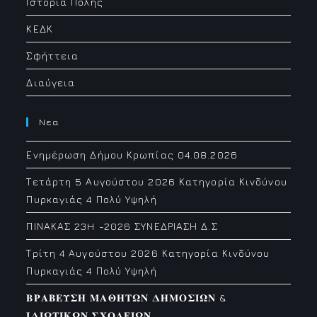
Ιστορία Πόλης
ΚΕΔΚ
Σφήττεια
Διαύγεια
Νεα
Ενημέρωση Δήμου Κρωπίας 04.08.2026
Τετάρτη 5 Αυγούστου 2026 Κατηγορία Κινδύνου
Πυρκαγιάς 4 Πολύ Υψηλή
ΠΙΝΑΚΑΣ 23H -2026 ΣΥΝΕΔΡΙΑΣΗ Δ.Σ
Τρίτη 4 Αυγούστου 2026 Κατηγορία Κινδύνου
Πυρκαγιάς 4 Πολύ Υψηλή
𝚩𝚸𝚨𝚩𝚬𝚼𝚺𝚮 𝚳𝚨𝚯𝚮𝚻𝛀𝚴 𝚫𝚮𝚳𝚶𝚺𝚰𝛀𝚴 &
𝚰𝚫𝚰𝛀𝚻𝚰𝚱𝛀𝚴 𝚺𝚾𝚶𝚲𝚬𝚰𝛀𝚴