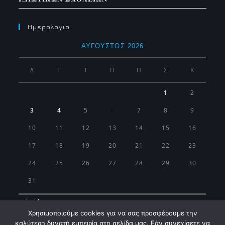
Ημερολογιο
ΑΎΓΟΥΣΤΟΣ 2026
Δ
Τ
Τ
Π
Π
Σ
Κ
1
2
3
4
5
6
7
8
9
10
11
12
13
14
15
16
17
18
19
20
21
22
23
24
25
26
27
28
29
30
31
« Ιούλ
Χρησιμοποιούμε cookies για να σας προσφέρουμε την
καλύτερη δυνατή εμπειρία στη σελίδα μας. Εάν συνεχίσετε να