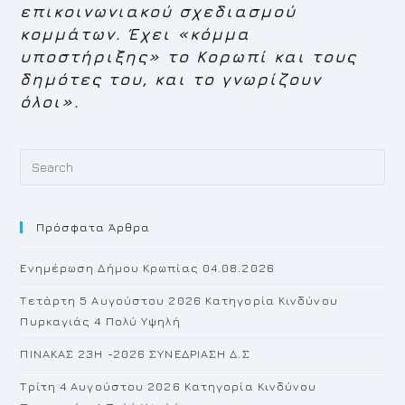
επικοινωνιακού σχεδιασμού
κομμάτων
.
Έχει «κόμμα
υποστήριξης» το Κορωπί και τους
δημότες
του, και
το γνωρίζουν
όλοι
».
Pr
Es
to
Πρόσφατα Άρθρα
cl
th
Ενημέρωση Δήμου Κρωπίας 04.08.2026
se
pan
Τετάρτη 5 Αυγούστου 2026 Κατηγορία Κινδύνου
Πυρκαγιάς 4 Πολύ Υψηλή
ΠΙΝΑΚΑΣ 23H -2026 ΣΥΝΕΔΡΙΑΣΗ Δ.Σ
Τρίτη 4 Αυγούστου 2026 Κατηγορία Κινδύνου