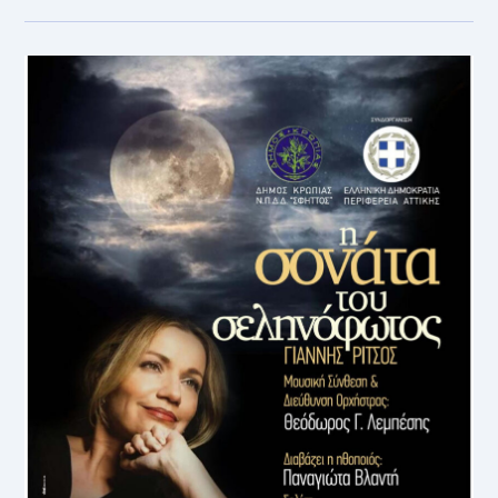
UP
COMEDY
–
ΕΞ
ΑΝΑΒΟΛΉΣ
17/9/2023