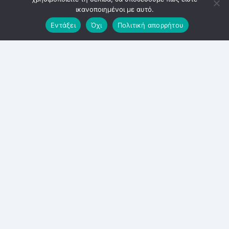
ικανοποιημένοι με αυτό.
Εντάξει
Όχι
Πολιτική απορρήτου
ΕΚΔΗΛΏΣΕΙΣ
/
ΝΠΔΔ ΣΦΗΤΤΌΣ
Μουσικοχορευτική παράσταση
10/9/2023
Μουσικοχορευτική Παράσταση από το Τμήμα
Ελληνικών Χορών του Ν.Π.Δ.Δ. "Σφηττός"
ΣΤΟ
ΔΕΝ ΕΠΙΤΡΈΠΕΤΑΙ ΣΧΟΛΙΑΣΜΌΣ
31 ΑΥΓΟΎΣΤΟΥ 2023
ΜΟΥΣΙΚΟΧΟΡΕΥΤΙΚΉ
ΠΑΡΆΣΤΑΣΗ
10/9/2023