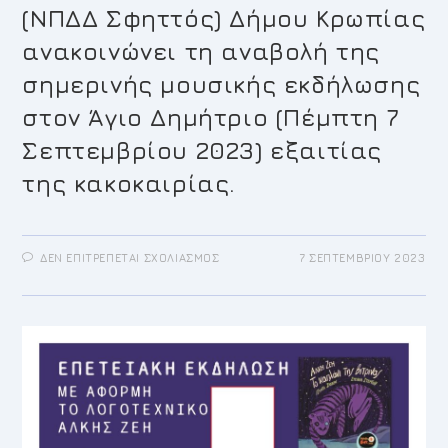
(ΝΠΔΔ Σφηττός) Δήμου Κρωπίας
ανακοινώνει τη αναβολή της
σημερινής μουσικής εκδήλωσης
στον Άγιο Δημήτριο (Πέμπτη 7
Σεπτεμβρίου 2023) εξαιτίας
της κακοκαιρίας.
ΣΤΟ
ΔΕΝ ΕΠΙΤΡΈΠΕΤΑΙ ΣΧΟΛΙΑΣΜΌΣ
7 ΣΕΠΤΕΜΒΡΊΟΥ 2023
H
ΕΠΙΤΡΟΠΉ
ΣΦΗΤΤΕΊΩΝ
2023
(ΝΠΔΔ
ΣΦΗΤΤΌΣ)
ΔΉΜΟΥ
ΚΡΩΠΊΑΣ
ΑΝΑΚΟΙΝΏΝΕΙ
ΤΗ
ΑΝΑΒΟΛΉ
ΤΗΣ
ΣΗΜΕΡΙΝΉΣ
ΜΟΥΣΙΚΉΣ