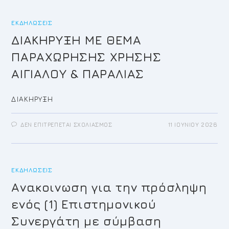
Δ.
Ε.
–
ΕΚΔΗΛΏΣΕΙΣ
2026
–
Ο.Κ.
ΔΙΑΚΗΡΥΞΗ ΜΕ ΘΕΜΑ
(Ψ)
ΠΑΡΑΧΩΡΗΣΗΣ ΧΡΗΣΗΣ
ΑΙΓΙΑΛΟΥ & ΠΑΡΑΛΙΑΣ
ΔΙΑΚΗΡΥΞΗ
ΣΤΟ
ΔΕΝ ΕΠΙΤΡΈΠΕΤΑΙ ΣΧΟΛΙΑΣΜΌΣ
11 ΙΟΥΝΊΟΥ 2026
ΔΙΑΚΗΡΥΞΗ
ΜΕ
ΘΕΜΑ
ΠΑΡΑΧΩΡΗΣΗΣ
ΧΡΗΣΗΣ
ΑΙΓΙΑΛΟΥ
ΕΚΔΗΛΏΣΕΙΣ
&
ΠΑΡΑΛΙΑΣ
Ανακοινωση για την πρόσληψη
ενός (1) Επιστημονικού
Συνεργάτη με σύμβαση