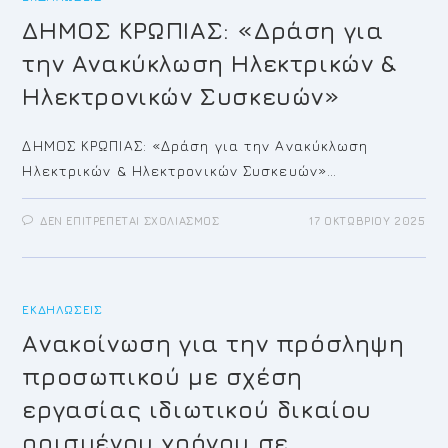
ΔΗΜΟΣ ΚΡΩΠΙΑΣ: «Δράση για
την Ανακύκλωση Ηλεκτρικών &
Ηλεκτρονικών Συσκευών»
ΔΗΜΟΣ ΚΡΩΠΙΑΣ: «Δράση για την Ανακύκλωση
Ηλεκτρικών & Ηλεκτρονικών Συσκευών»…
ΣΤΟ
ΔΕΝ ΕΠΙΤΡΈΠΕΤΑΙ ΣΧΟΛΙΑΣΜΌΣ
17 ΟΚΤΩΒΡΊΟΥ 2025
ΔΗΜΟΣ
ΚΡΩΠΙΑΣ:
«ΔΡΆΣΗ
ΓΙΑ
ΤΗΝ
ΑΝΑΚΎΚΛΩΣΗ
ΕΚΔΗΛΏΣΕΙΣ
ΗΛΕΚΤΡΙΚΏΝ
&
ΗΛΕΚΤΡΟΝΙΚΏΝ
Aνακοίνωση για την πρόσληψη
ΣΥΣΚΕΥΏΝ»
προσωπικού με σχέση
εργασίας ιδιωτικού δικαίου
ορισμένου χρόνου σε