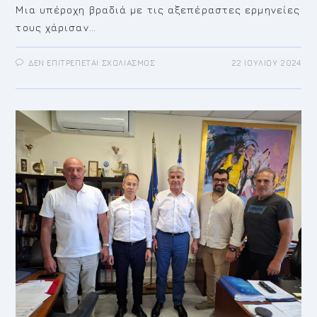
Μια υπέροχη βραδιά με τις αξεπέραστες ερμηνείες
τους χάρισαν…
ΣΤΟ
ΔΕΝ ΕΠΙΤΡΈΠΕΤΑΙ ΣΧΟΛΙΑΣΜΌΣ
22 ΙΟΥΛΊΟΥ 2024
ΞΕΣΉΚΩΣΕ
ΤΟ
ΘΈΑΤΡΟ
ΔΕΞΑΜΕΝΉΣ
ΤΟ
ΝΤΟΥΈΤΟ
ΒΙΤΆΛΗ
–
ΒΕΛΕΣΙΏΤΟΥ