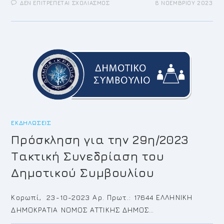
ΣΤΟ
ΔΕΝ ΕΠΙΤΡΈΠΕΤΑΙ ΣΧΟΛΙΑΣΜΌΣ
8 ΝΟΕΜΒΡΊΟΥ 2023
ΚΑΤΟΙΚΊΕΣ
ΠΡΟΣΩΡΙΝΗ
ΕΝΤΌΣ
ΤΡΟΠΟΠΟΙΗΣΗ
ΣΧΕΔΊΟΥ
ΚΟΡΩΠΙ
ΚΑΙ
ΟΑΣΑ
ΕΚΤΌΣ
ΟΔΟΣ
ΣΧΕΔΊΟΥ
ΗΡΑΚΛΕΟΥΣ
ΕΚΔΗΛΏΣΕΙΣ
Πρόσκληση για την 29η/2023
Τακτική Συνεδρίαση του
Δημοτικού Συμβουλίου
Κορωπί, 23-10-2023 Αρ. Πρωτ.: 17644 ΕΛΛΗΝΙΚΗ
ΔΗΜΟΚΡΑΤΙΑ ΝΟΜΟΣ ΑΤΤΙΚΗΣ ΔΗΜΟΣ…