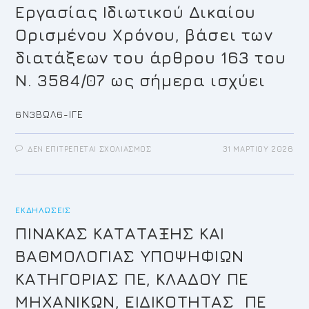
Εργασίας Ιδιωτικού Δικαίου
Ορισμένου Χρόνου, βάσει των
διατάξεων του άρθρου 163 του
Ν. 3584/07 ως σήμερα ισχύει
6Ν3ΒΩΛ6-ΙΓΕ
ΣΤΟ
ΔΕΝ ΕΠΙΤΡΈΠΕΤΑΙ ΣΧΟΛΙΑΣΜΌΣ
31 ΜΑΡΤΊΟΥ 2026
ΑΝΑΚΟΙΝΩΣΗ
ΓΙΑ
ΤΗΝ
ΠΡΌΣΛΗΨΗ
ΕΝΌΣ
(1)
ΕΚΔΗΛΏΣΕΙΣ
ΕΠΙΣΤΗΜΟΝΙΚΟΎ
ΣΥΝΕΡΓΆΤΗ
ΜΕ
ΠΙΝΑΚΑΣ ΚΑΤΑΤΑΞΗΣ ΚΑΙ
ΣΎΜΒΑΣΗ
ΕΡΓΑΣΊΑΣ
ΒΑΘΜΟΛΟΓΙΑΣ ΥΠΟΨΗΦΙΩΝ
ΙΔΙΩΤΙΚΟΎ
ΔΙΚΑΊΟΥ
ΟΡΙΣΜΈΝΟΥ
ΚΑΤΗΓΟΡΙΑΣ ΠΕ, ΚΛΑΔΟΥ ΠΕ
ΧΡΌΝΟΥ,
ΒΆΣΕΙ
ΜΗΧΑΝΙΚΩΝ, ΕΙΔΙΚΟΤΗΤΑΣ ΠΕ
ΤΩΝ