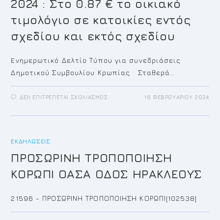
2024 : Στο 0.87 € το οικιακό
τιμολόγιο σε κατοικίες εντός
σχεδίου και εκτός σχεδίου
Eνημερωτικό Δελτίο Τύπου για συνεδριάσεις
Δημοτικού Συμβουλίου Κρωπίας Σταθερά…
ΣΤΟ
ΔΕΝ ΕΠΙΤΡΈΠΕΤΑΙ ΣΧΟΛΙΑΣΜΌΣ
16 ΦΕΒΡΟΥΑΡΊΟΥ 2024
ΣΤΑΘΕΡΆ
ΧΑΜΗΛΆ
ΤΑ
ΔΗΜΟΤΙΚΆ
ΤΈΛΗ
ΣΤΟ
ΔΉΜΟ
ΕΚΔΗΛΏΣΕΙΣ
ΚΡΩΠΊΑΣ
ΚΑΙ
ΠΡΟΣΩΡΙΝΗ ΤΡΟΠΟΠΟΙΗΣΗ
ΤΟ
2024
ΚΟΡΩΠΙ ΟΑΣΑ ΟΔΟΣ ΗΡΑΚΛΕΟΥΣ
:
ΣΤΟ
0.87
€
21596 - ΠΡΟΣΩΡΙΝΗ ΤΡΟΠΟΠΟΙΗΣΗ ΚΟΡΩΠΙ[102538]
ΤΟ
ΟΙΚΙΑΚΌ
ΤΙΜΟΛΌΓΙΟ
ΣΕ