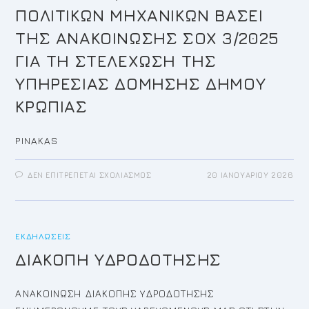
ΔΙΑΤΆΞΕΩΝ
ΤΟΥ
ΠΟΛΙΤΙΚΩΝ ΜΗΧΑΝΙΚΩΝ ΒΑΣΕΙ
ΆΡΘΡΟΥ
163
ΤΗΣ ΑΝΑΚΟΙΝΩΣΗΣ ΣΟΧ 3/2025
ΤΟΥ
Ν.
3584/07
ΓΙΑ ΤΗ ΣΤΕΛΕΧΩΣΗ ΤΗΣ
ΩΣ
ΣΉΜΕΡΑ
ΥΠΗΡΕΣΙΑΣ ΔΟΜΗΣΗΣ ΔΗΜΟΥ
ΙΣΧΎΕΙ
ΚΡΩΠΙΑΣ
PINAKAS
ΣΤΟ
ΔΕΝ ΕΠΙΤΡΈΠΕΤΑΙ ΣΧΟΛΙΑΣΜΌΣ
20 ΙΑΝΟΥΑΡΊΟΥ 2026
ΠΙΝΑΚΑΣ
ΚΑΤΑΤΑΞΗΣ
ΚΑΙ
ΒΑΘΜΟΛΟΓΙΑΣ
ΥΠΟΨΗΦΙΩΝ
ΚΑΤΗΓΟΡΙΑΣ
ΕΚΔΗΛΏΣΕΙΣ
ΠΕ,
ΚΛΑΔΟΥ
ΠΕ
ΔΙΑΚΟΠΗ ΥΔΡΟΔΟΤΗΣΗΣ
ΜΗΧΑΝΙΚΩΝ,
ΕΙΔΙΚΟΤΗΤΑΣ
ΠΕ
ΠΟΛΙΤΙΚΩΝ
ΑΝΑΚΟΙΝΩΣΗ ΔΙΑΚΟΠΗΣ ΥΔΡΟΔΟΤΗΣΗΣ
ΜΗΧΑΝΙΚΩΝ
ΒΑΣΕΙ