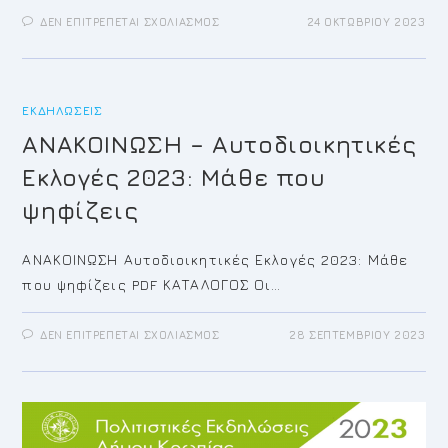
ΣΤΟ
ΔΕΝ ΕΠΙΤΡΈΠΕΤΑΙ ΣΧΟΛΙΑΣΜΌΣ
24 ΟΚΤΩΒΡΊΟΥ 2023
ΠΡΌΣΚΛΗΣΗ
ΓΙΑ
ΤΗΝ
29Η/2023
ΤΑΚΤΙΚΉ
ΣΥΝΕΔΡΊΑΣΗ
ΕΚΔΗΛΏΣΕΙΣ
ΤΟΥ
ΔΗΜΟΤΙΚΟΎ
ΣΥΜΒΟΥΛΊΟΥ
ΑΝΑΚΟΙΝΩΣΗ – Αυτοδιοικητικές
Εκλογές 2023: Μάθε που
ψηφίζεις
ΑΝΑΚΟΙΝΩΣΗ Αυτοδιοικητικές Εκλογές 2023: Μάθε
που ψηφίζεις PDF ΚΑΤΑΛΟΓΟΣ Οι…
ΣΤΟ
ΔΕΝ ΕΠΙΤΡΈΠΕΤΑΙ ΣΧΟΛΙΑΣΜΌΣ
28 ΣΕΠΤΕΜΒΡΊΟΥ 2023
ΑΝΑΚΟΙΝΩΣΗ
–
ΑΥΤΟΔΙΟΙΚΗΤΙΚΈΣ
ΕΚΛΟΓΈΣ
2023:
ΜΆΘΕ
ΠΟΥ
ΨΗΦΊΖΕΙΣ