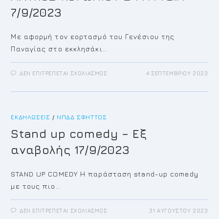
7/9/2023
Με αφορμή τον εορτασμό του Γενέσιου της
Παναγίας στο εκκλησάκι…
ΣΤΟ
ΔΕΝ ΕΠΙΤΡΈΠΕΤΑΙ ΣΧΟΛΙΑΣΜΌΣ
4 ΣΕΠΤΕΜΒΡΊΟΥ 2023
ΠΑΝΗΓΥΡΙ
ΑΓΙΟΥ
ΔΗΜΗΤΡΙΟΥ
–
ΑΛΥΚΟΣ
ΚΟΡΩΠΙΟΥ
ΣΦΗΤΤΕΙΑ
ΕΚΔΗΛΏΣΕΙΣ
/
ΝΠΔΔ ΣΦΗΤΤΌΣ
7/9/2023
Stand up comedy – Εξ
αναβολής 17/9/2023
STAND UP COMEDY Η παράσταση stand-up comedy
με τους πιο…
ΣΤΟ
ΔΕΝ ΕΠΙΤΡΈΠΕΤΑΙ ΣΧΟΛΙΑΣΜΌΣ
31 ΑΥΓΟΎΣΤΟΥ 2023
STAND