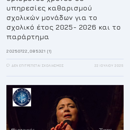
υπηρεσίες καθαρισμού
σχολικών μονάδων για το
σχολικό έτος 2025- 2026 και το
παράρτημα
20250722_085321 (1)
ΣΤΟ
ΔΕΝ ΕΠΙΤΡΈΠΕΤΑΙ ΣΧΟΛΙΑΣΜΌΣ
22 ΙΟΥΛΊΟΥ 2025
AΝΑΚΟΊΝΩΣΗ
ΓΙΑ
ΤΗΝ
ΠΡΌΣΛΗΨΗ
ΠΡΟΣΩΠΙΚΟΎ
ΜΕ
ΣΧΈΣΗ
ΕΡΓΑΣΊΑΣ
ΙΔΙΩΤΙΚΟΎ
ΔΙΚΑΊΟΥ
ΟΡΙΣΜΈΝΟΥ
ΧΡΌΝΟΥ
ΣΕ
ΥΠΗΡΕΣΊΕΣ
ΚΑΘΑΡΙΣΜΟΎ
ΣΧΟΛΙΚΏΝ
ΜΟΝΆΔΩΝ