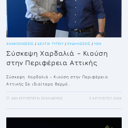
ΑΝΑΚΟΙΝΏΣΕΙΣ
/
ΔΕΛΤΊΑ ΤΎΠΟΥ
/
ΕΚΔΗΛΏΣΕΙΣ
/
ΝΈΑ
Σύσκεψη Χαρδαλιά – Κιούση
στην Περιφέρεια Αττικής
Σύσκεψη Χαρδαλιά – Κιούση στην Περιφέρεια
Αττικής Σε ιδιαίτερα θερμό…
ΣΤΟ
ΔΕΝ ΕΠΙΤΡΈΠΕΤΑΙ ΣΧΟΛΙΑΣΜΌΣ
2 ΑΥΓΟΎΣΤΟΥ 2024
ΣΎΣΚΕΨΗ
ΧΑΡΔΑΛΙΆ
–
ΚΙΟΎΣΗ
ΣΤΗΝ
ΠΕΡΙΦΈΡΕΙΑ
ΑΤΤΙΚΉΣ