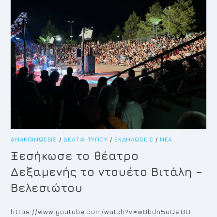
ΑΝΑΚΟΙΝΏΣΕΙΣ
/
ΔΕΛΤΊΑ ΤΎΠΟΥ
/
ΕΚΔΗΛΏΣΕΙΣ
/
ΝΈΑ
Ξεσήκωσε το θέατρο
Δεξαμενής το ντουέτο Βιτάλη –
Βελεσιώτου
https://www.youtube.com/watch?v=w8bdn5uQ98U