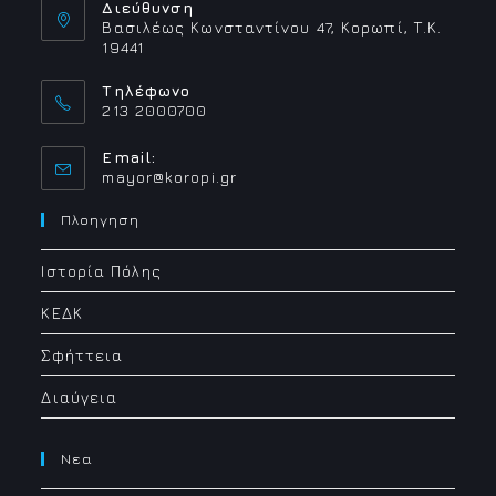
Διεύθυνση
Βασιλέως Κωνσταντίνου 47, Κορωπί, Τ.Κ.
19441
Τηλέφωνο
213 2000700
Email:
Opens
mayor@koropi.gr
in
your
Πλοηγηση
application
Ιστορία Πόλης
ΚΕΔΚ
Σφήττεια
Διαύγεια
Νεα