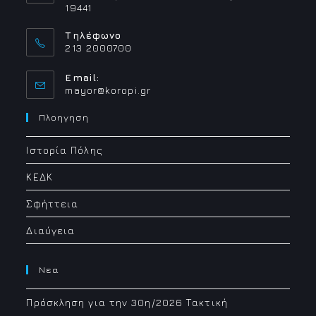
19441
Τηλέφωνο
213 2000700
Email:
Opens
mayor@koropi.gr
in
your
Πλοηγηση
application
Ιστορία Πόλης
ΚΕΔΚ
Σφήττεια
Διαύγεια
Νεα
Πρόσκληση για την 30η/2026 Τακτική