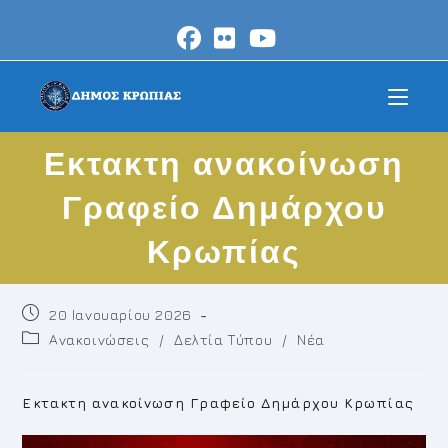
Skip
to
content
Eκτακτη ανακοίνωση
Γραφείο Δημάρχου
Κρωπίας
Post
20 Ιανουαρίου 2026
published:
Post
Ανακοινώσεις
/
Δελτία Τύπου
/
Νέα
category:
Eκτακτη ανακοίνωση Γραφείο Δημάρχου Κρωπίας