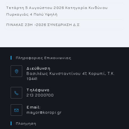
Τετάρτη 5 Αυγούστου 2026 Κατηγορία Κινδύνου
Πυρκαγιάς 4 Πολύ Υψηλή
ΠΙΝΑΚΑΣ 23H -2026 ΣΥΝΕΔΡΙΑΣΗ Δ.Σ
Πληροφοριες Επικοινωνιας
Διεύθυνση
Βασιλέως Κωνσταντίνου 47, Κορωπί, Τ.Κ.
19441
Τηλέφωνο
213 2000700
Email:
Opens
mayor@koropi.gr
in
your
Πλοηγηση
application