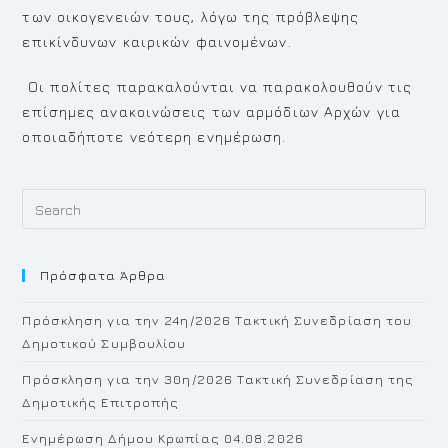
των οικογενειών τους, λόγω της πρόβλεψης
επικίνδυνων καιρικών φαινομένων.
Οι πολίτες παρακαλούνται να παρακολουθούν τις
επίσημες ανακοινώσεις των αρμόδιων Αρχών για
οποιαδήποτε νεότερη ενημέρωση.
Pr
Es
to
Πρόσφατα Άρθρα
cl
th
Πρόσκληση για την 24η/2026 Τακτική Συνεδρίαση του
se
Δημοτικού Συμβουλίου
pan
Πρόσκληση για την 30η/2026 Τακτική Συνεδρίαση της
Δημοτικής Επιτροπής
Ενημέρωση Δήμου Κρωπίας 04.08.2026