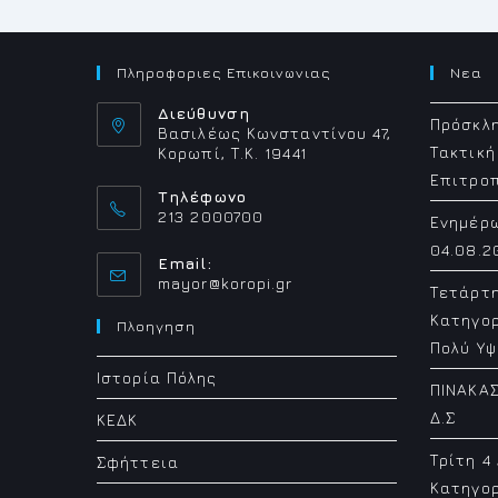
Πληροφοριες Επικοινωνιας
Νεα
Διεύθυνση
Πρόσκλη
Βασιλέως Κωνσταντίνου 47,
Τακτική
Κορωπί, Τ.Κ. 19441
Επιτρο
Τηλέφωνο
213 2000700
Ενημέρ
04.08.2
Email:
Opens
mayor@koropi.gr
Τετάρτ
in
Κατηγορ
your
Πλοηγηση
application
Πολύ Υψ
Ιστορία Πόλης
ΠΙΝΑΚΑΣ
Δ.Σ
ΚΕΔΚ
Τρίτη 4
Σφήττεια
Κατηγορ