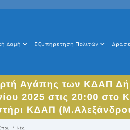
κή Δομή
Εξυπηρέτηση Πολιτών
Δράσε
ορτή Αγάπης των ΚΔΑΠ Δ
ίου 2025 στις 20:00 στο 
τήρι ΚΔΑΠ (Μ.Αλεξάνδρου
Τύπου
/
Νέα