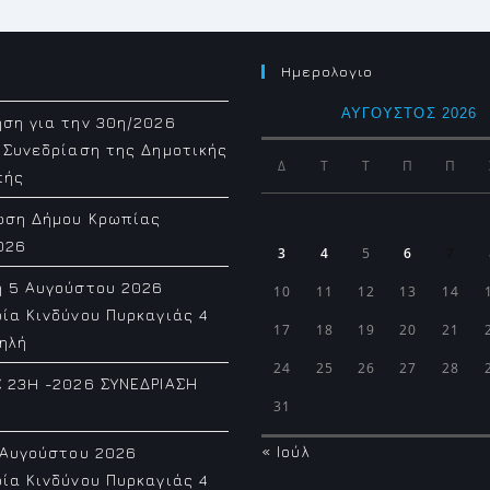
Ημερολογιο
ΑΎΓΟΥΣΤΟΣ 2026
ση για την 30η/2026
 Συνεδρίαση της Δημοτικής
Δ
Τ
Τ
Π
Π
πής
ωση Δήμου Κρωπίας
026
3
4
5
6
7
η 5 Αυγούστου 2026
10
11
12
13
14
ία Κινδύνου Πυρκαγιάς 4
17
18
19
20
21
ηλή
24
25
26
27
28
 23H -2026 ΣΥΝΕΔΡΙΑΣΗ
31
« Ιούλ
 Αυγούστου 2026
ία Κινδύνου Πυρκαγιάς 4