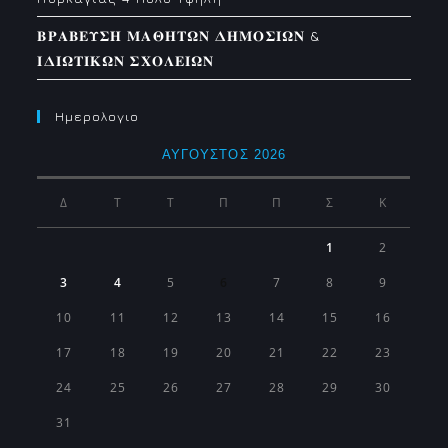
𝚩𝚸𝚨𝚩𝚬𝚼𝚺𝚮 𝚳𝚨𝚯𝚮𝚻𝛀𝚴 𝚫𝚮𝚳𝚶𝚺𝚰𝛀𝚴 &
𝚰𝚫𝚰𝛀𝚻𝚰𝚱𝛀𝚴 𝚺𝚾𝚶𝚲𝚬𝚰𝛀𝚴
Ημερολογιο
ΑΎΓΟΥΣΤΟΣ 2026
Δ
Τ
Τ
Π
Π
Σ
Κ
1
2
3
4
5
6
7
8
9
10
11
12
13
14
15
16
17
18
19
20
21
22
23
24
25
26
27
28
29
30
31