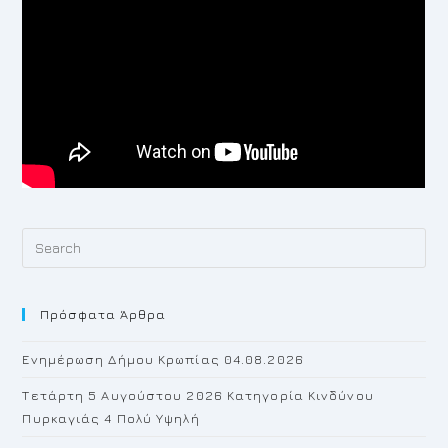
Pr
Es
to
Πρόσφατα Άρθρα
cl
th
Ενημέρωση Δήμου Κρωπίας 04.08.2026
se
pan
Τετάρτη 5 Αυγούστου 2026 Κατηγορία Κινδύνου
Πυρκαγιάς 4 Πολύ Υψηλή