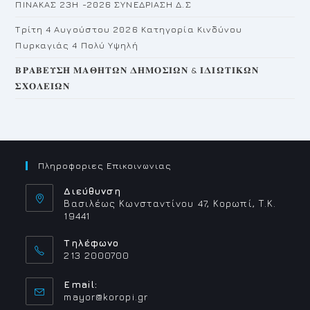
ΠΙΝΑΚΑΣ 23H -2026 ΣΥΝΕΔΡΙΑΣΗ Δ.Σ
Τρίτη 4 Αυγούστου 2026 Κατηγορία Κινδύνου
Πυρκαγιάς 4 Πολύ Υψηλή
𝚩𝚸𝚨𝚩𝚬𝚼𝚺𝚮 𝚳𝚨𝚯𝚮𝚻𝛀𝚴 𝚫𝚮𝚳𝚶𝚺𝚰𝛀𝚴 & 𝚰𝚫𝚰𝛀𝚻𝚰𝚱𝛀𝚴
𝚺𝚾𝚶𝚲𝚬𝚰𝛀𝚴
Πληροφοριες Επικοινωνιας
Διεύθυνση
Βασιλέως Κωνσταντίνου 47, Κορωπί, Τ.Κ.
19441
Τηλέφωνο
213 2000700
Email:
Opens
mayor@koropi.gr
in