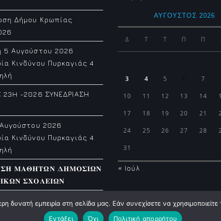
ΑΎΓΟΥΣΤΟΣ 2026
ωση Δήμου Κρωπίας
026
Δ
Τ
Τ
Π
Π
η 5 Αυγούστου 2026
ία Κινδύνου Πυρκαγιάς 4
ηλή
3
4
5
6
7
 23H -2026 ΣΥΝΕΔΡΙΑΣΗ
10
11
12
13
14
17
18
19
20
21
 Αυγούστου 2026
24
25
26
27
28
ία Κινδύνου Πυρκαγιάς 4
31
ηλή
« Ιούλ
𝚼𝚺𝚮 𝚳𝚨𝚯𝚮𝚻𝛀𝚴 𝚫𝚮𝚳𝚶𝚺𝚰𝛀𝚴
𝚰𝚱𝛀𝚴 𝚺𝚾𝚶𝚲𝚬𝚰𝛀𝚴
η δυνατή εμπειρία στη σελίδα μας. Εάν συνεχίσετε να χρησιμοποιείτε 
Εντάξει
Όχι
Πολιτική απορρήτου