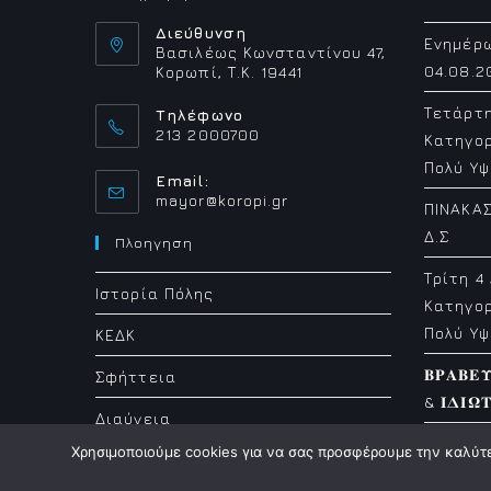
Διεύθυνση
Ενημέρ
Βασιλέως Κωνσταντίνου 47,
04.08.2
Κορωπί, Τ.Κ. 19441
Τετάρτ
Τηλέφωνο
213 2000700
Κατηγορ
Πολύ Υψ
Email:
Opens
mayor@koropi.gr
ΠΙΝΑΚΑΣ
in
Δ.Σ
your
Πλοηγηση
application
Τρίτη 4
Ιστορία Πόλης
Κατηγορ
Πολύ Υψ
ΚΕΔΚ
𝚩𝚸𝚨𝚩𝚬
Σφήττεια
& 𝚰𝚫𝚰𝛀
Διαύγεια
Χρησιμοποιούμε cookies για να σας προσφέρουμε την καλύτερ