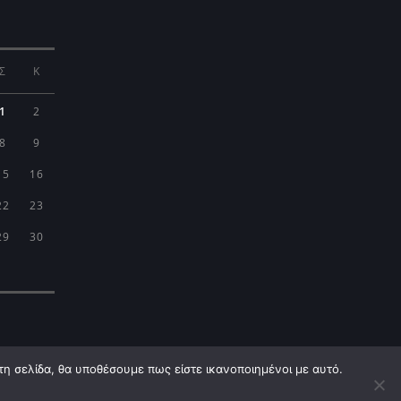
Σ
Κ
1
2
8
9
15
16
22
23
29
30
τη σελίδα, θα υποθέσουμε πως είστε ικανοποιημένοι με αυτό.