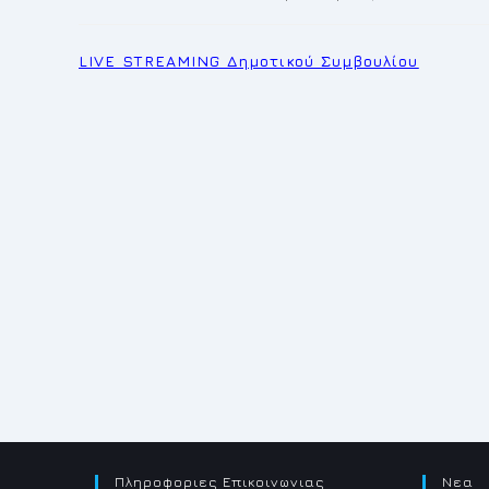
published:
category:
LIVE STREAMING Δημοτικού Συμβουλίου
Πληροφοριες Επικοινωνιας
Νεα