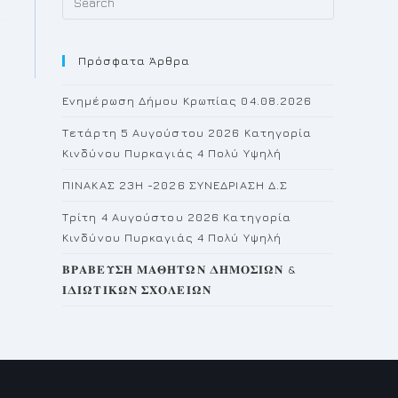
Escape
to
Πρόσφατα Άρθρα
close
the
Ενημέρωση Δήμου Κρωπίας 04.08.2026
search
panel.
Τετάρτη 5 Αυγούστου 2026 Κατηγορία
Κινδύνου Πυρκαγιάς 4 Πολύ Υψηλή
ΠΙΝΑΚΑΣ 23H -2026 ΣΥΝΕΔΡΙΑΣΗ Δ.Σ
Τρίτη 4 Αυγούστου 2026 Κατηγορία
Κινδύνου Πυρκαγιάς 4 Πολύ Υψηλή
𝚩𝚸𝚨𝚩𝚬𝚼𝚺𝚮 𝚳𝚨𝚯𝚮𝚻𝛀𝚴 𝚫𝚮𝚳𝚶𝚺𝚰𝛀𝚴 &
𝚰𝚫𝚰𝛀𝚻𝚰𝚱𝛀𝚴 𝚺𝚾𝚶𝚲𝚬𝚰𝛀𝚴