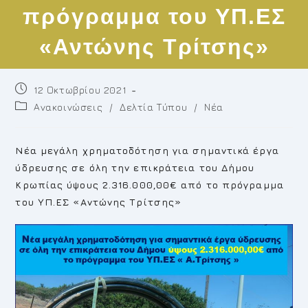
πρόγραμμα του ΥΠ.ΕΣ
«Αντώνης Τρίτσης»
Post
12 Οκτωβρίου 2021
published:
Post
Ανακοινώσεις
/
Δελτία Τύπου
/
Νέα
category:
N
έα μεγάλη χρηματοδότηση για σημαντικά έργα
ύδρευσης σε όλη την επικράτεια του Δήμου
Κρωπίας ύψους 2.316.000,00€ από το πρόγραμμα
του ΥΠ.ΕΣ «Αντώνης Τρίτσης»