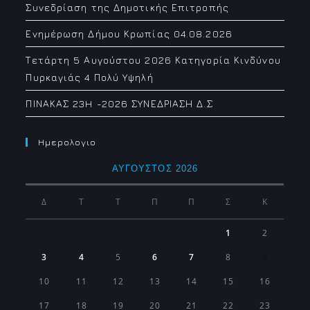
Συνεδρίαση της Δημοτικής Επιτροπής
Ενημέρωση Δήμου Κρωπίας 04.08.2026
Τετάρτη 5 Αυγούστου 2026 Κατηγορία Κινδύνου
Πυρκαγιάς 4 Πολύ Υψηλή
ΠΙΝΑΚΑΣ 23H -2026 ΣΥΝΕΔΡΙΑΣΗ Δ.Σ
Ημερολογιο
ΑΎΓΟΥΣΤΟΣ 2026
Δ
Τ
Τ
Π
Π
Σ
Κ
1
2
3
4
5
6
7
8
9
10
11
12
13
14
15
16
17
18
19
20
21
22
23