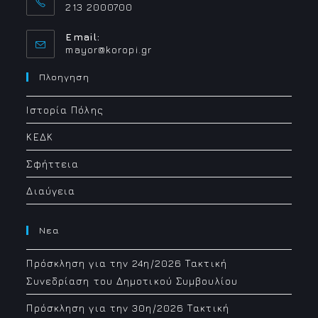
213 2000700
Email:
Opens
mayor@koropi.gr
in
your
Πλοηγηση
application
Ιστορία Πόλης
ΚΕΔΚ
Σφήττεια
Διαύγεια
Νεα
Πρόσκληση για την 24η/2026 Τακτική
Συνεδρίαση του Δημοτικού Συμβουλίου
Πρόσκληση για την 30η/2026 Τακτική