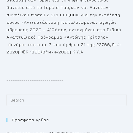
δανείου από το Ταμείο Παρ/κων και Δανείων,
συνολικού ποσού
2.316.000,00€
για την εκτέλεση
έργου «Αντικατάσταση πεπαλαιωμένων αγωγών
ύδρευσης 2020 – A΄Φάση», ενταγμένου στο Ειδικό
Αναπτυξιακό Πρόγραμμα «Αντώνης Τρίτσης»
δυνάμει της παρ. 3 του άρθρου 21 της 22766/9-4-
2020(ΦΕΚ 1386/B/14-4-2020) Κ.Υ.Α.
___________________________
Pr
Es
to
Πρόσφατα Άρθρα
cl
th
Πρόσκληση για την 24η/2026 Τακτική Συνεδρίαση του