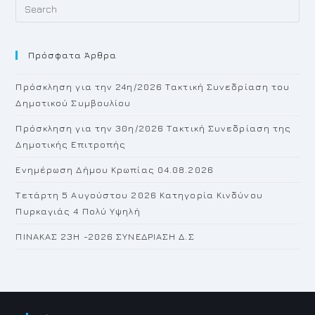
Pr
Es
to
Πρόσφατα Άρθρα
cl
th
Πρόσκληση για την 24η/2026 Τακτική Συνεδρίαση του
se
Δημοτικού Συμβουλίου
pan
Πρόσκληση για την 30η/2026 Τακτική Συνεδρίαση της
Δημοτικής Επιτροπής
Ενημέρωση Δήμου Κρωπίας 04.08.2026
Τετάρτη 5 Αυγούστου 2026 Κατηγορία Κινδύνου
Πυρκαγιάς 4 Πολύ Υψηλή
ΠΙΝΑΚΑΣ 23H -2026 ΣΥΝΕΔΡΙΑΣΗ Δ.Σ