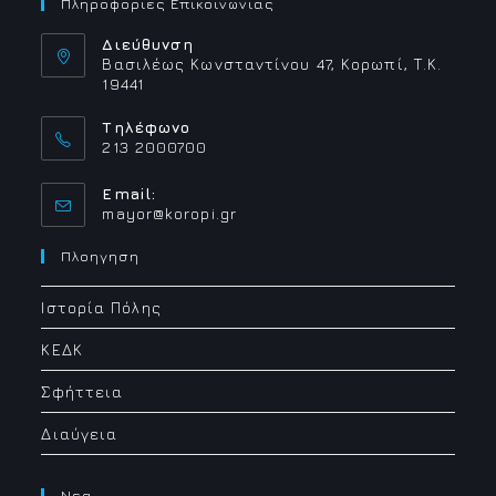
Πληροφοριες Επικοινωνιας
Διεύθυνση
Βασιλέως Κωνσταντίνου 47, Κορωπί, Τ.Κ.
19441
Τηλέφωνο
213 2000700
Email:
Opens
mayor@koropi.gr
in
your
Πλοηγηση
application
Ιστορία Πόλης
ΚΕΔΚ
Σφήττεια
Διαύγεια
Νεα