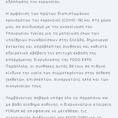
εξάπλωσης του κορωνοϊου.
Η εμφάνιση των πρώτων διαπιστωμένων
κρουσμάτων του κορονοϊού (COVID-19) και στη χώρα
μας, σε συνδυασμό με την ανακοίνωση του
Υπουργείου Υγείας για τη ματαίωση όλων των
υπαίθριων συναθροίσεων στην Ελλάδα, δημιουργεί
έκτακτες και απρόβλεπτες συνθήκες και καθιστά
εξαιρετικά αβέβαιη την επιτυχή έκβαση της
επερχόμενης διοργάνωσης της FOOD EXPO.
Παράλληλα, οι συνθήκες αυτές θέτουν σε πιθανό
κίνδυνο την υγεία των συμμετεχόντων στην έκθεση
(εκθετών, επισκεπτών, συνεργατών), αλλά και των
οικογενειών τους.
Λαμβάνοντας σοβαρά υπόψη όλα τα παραπάνω και
με βαθύ αίσθημα ευθύνης, η διοργανώτρια εταιρεία
FORUM AE αποφάσισε να μεταθέσει τις
ημερομηνίες διεξαγωγής της FOOD EXPO για το