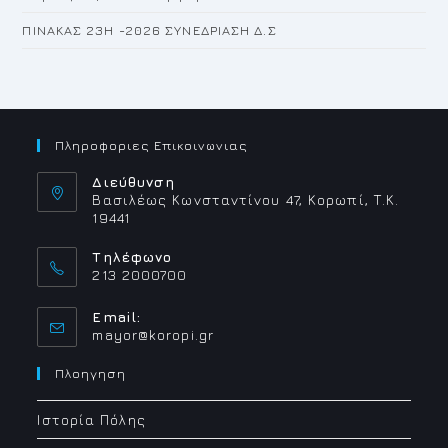
ΠΙΝΑΚΑΣ 23H -2026 ΣΥΝΕΔΡΙΑΣΗ Δ.Σ
Πληροφοριες Επικοινωνιας
Διεύθυνση
Βασιλέως Κωνσταντίνου 47, Κορωπί, Τ.Κ.
19441
Τηλέφωνο
213 2000700
Email:
Opens
mayor@koropi.gr
in
your
Πλοηγηση
application
Ιστορία Πόλης