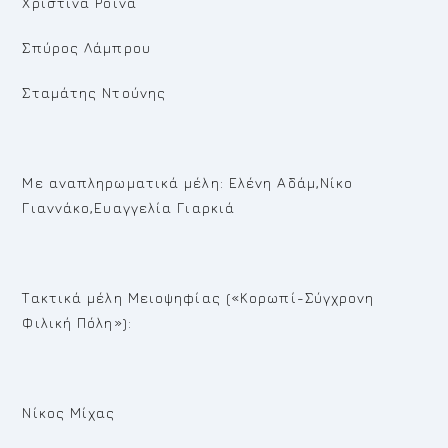
Χριστίνα Ροινά
Σπύρος Λάμπρου
Σταμάτης Ντούνης
Με αναπληρωματικά μέλη: Ελένη Αδάμ,Νίκο
Γιαννάκο,Ευαγγελία Γιαρκιά
Τακτικά μέλη Μειοψηφίας («Κορωπί-Σύγχρονη
Φιλική Πόλη»):
Νίκος Μίχας