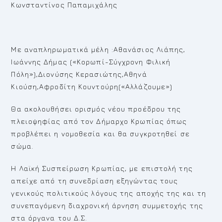
Κωνσταντίνος Παπαμιχάλης
Με αναπληρωματικά μέλη :Αθανάσιος Λιάπης,
Ιωάννης Δήμας («Κορωπί-Σύγχρονη Φιλική
Πόλη»),Διονύσης Κερασιώτης,Αθηνά
Κιούση,Αφροδίτη Κουντούρη(«Αλλάζουμε»)
Θα ακολουθήσει ορισμός νέου προέδρου της
πλειοψηφίας από τον Δήμαρχο Κρωπίας όπως
προβλέπει η νομοθεσία και θα συγκροτηθεί σε
σώμα.
Η Λαϊκή Συσπείρωση Κρωπίας, με επιστολή της
απείχε από τη συνεδρίαση εξηγώντας τους
γενικούς πολιτικούς λόγους της αποχής της και τη
συνεπαγόμενη διαχρονική άρνηση συμμετοχής της
στα όργανα του Δ.Σ.