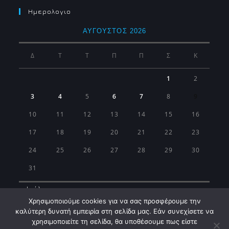
Ημερολογιο
ΑΎΓΟΥΣΤΟΣ 2026
Δ
Τ
Τ
Π
Π
Σ
Κ
1
2
3
4
5
6
7
8
9
10
11
12
13
14
15
16
17
18
19
20
21
22
23
24
25
26
27
28
29
30
31
« Ιούλ
Χρησιμοποιούμε cookies για να σας προσφέρουμε την
καλύτερη δυνατή εμπειρία στη σελίδα μας. Εάν συνεχίσετε να
χρησιμοποιείτε τη σελίδα, θα υποθέσουμε πως είστε