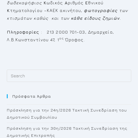
δωδεκαψήφιος
Κ
ωδικός
Α
ριθμός
Ε
θνικού
Κ
τηματολογίου –ΚΑΕΚ ακινήτου,
φωτογραφίες
των
κτισμάτων καθώς και των
κάθε είδους ζημιών
.
Πληροφορίες
: 213 2000 701-03, Δημαρχείο,
ος
Λ.Β.Κωνσταντίνου 47, 1
Όροφος.
Pr
Es
to
Πρόσφατα Άρθρα
cl
th
Πρόσκληση για την 24η/2026 Τακτική Συνεδρίαση του
se
Δημοτικού Συμβουλίου
pan
Πρόσκληση για την 30η/2026 Τακτική Συνεδρίαση της
Δημοτικής Επιτροπής