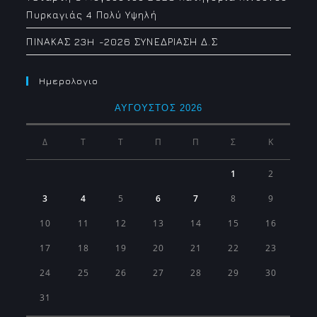
Πυρκαγιάς 4 Πολύ Υψηλή
ΠΙΝΑΚΑΣ 23H -2026 ΣΥΝΕΔΡΙΑΣΗ Δ.Σ
Ημερολογιο
ΑΎΓΟΥΣΤΟΣ 2026
Δ
Τ
Τ
Π
Π
Σ
Κ
1
2
3
4
5
6
7
8
9
10
11
12
13
14
15
16
17
18
19
20
21
22
23
24
25
26
27
28
29
30
31