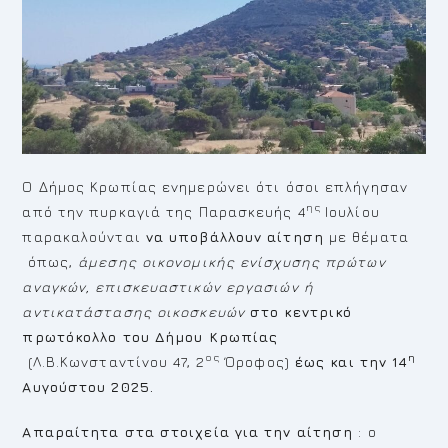
Ο Δήμος Κρωπίας ενημερώνει ότι όσοι επλήγησαν
ης
από την πυρκαγιά της Παρασκευής 4
Ιουλίου
παρακαλούνται
να υποβάλλουν αίτηση
με θέματα
όπως,
άμεσης οικονομικής ενίσχυσης πρώτων
αναγκών, επισκευαστικών εργασιών ή
αντικατάστασης οικοσκευών
στο κεντρικό
πρωτόκολλο του Δήμου Κρωπίας
ος
η
(Λ.Β.Κωνσταντίνου 47, 2
Όροφος)
έως και την 14
Αυγούστου 2025.
Απαραίτητα στα στοιχεία για την αίτηση
: ο