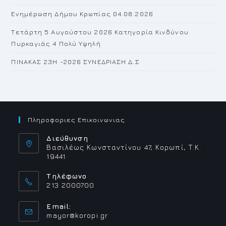
Ενημέρωση Δήμου Κρωπίας 04.08.2026
Τετάρτη 5 Αυγούστου 2026 Κατηγορία Κινδύνου
Πυρκαγιάς 4 Πολύ Υψηλή
ΠΙΝΑΚΑΣ 23H -2026 ΣΥΝΕΔΡΙΑΣΗ Δ.Σ
Πληροφοριες Επικοινωνιας
Διεύθυνση
Βασιλέως Κωνσταντίνου 47, Κορωπί, Τ.Κ.
19441
Τηλέφωνο
213 2000700
Email:
Opens
mayor@koropi.gr
in