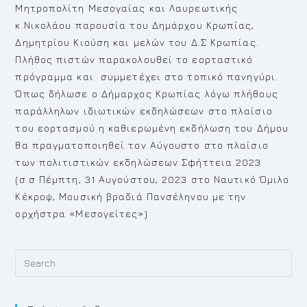
Μητροπολίτη Μεσογαίας και Λαυρεωτικής
κ.Νικολάου παρουσία του Δημάρχου Κρωπίας,
Δημητρίου Κιούση και μελών του Δ.Σ Κρωπίας.
Πλήθος πιστών παρακολουθεί το εορταστικό
πρόγραμμα και συμμετέχει στο τοπικό πανηγύρι.
Όπως δήλωσε ο Δήμαρχος Κρωπίας λόγω πλήθους
παράλληλων ιδιωτικών εκδηλώσεων στο πλαίσιο
του εορτασμού η καθιερωμένη εκδήλωση του Δήμου
θα πραγματοποιηθεί τον Αύγουστο στο πλαίσιο
των πολιτιστικών εκδηλώσεων Σφήττεια 2023
(σ.σ
Πέμπτη, 31 Αυγούστου, 2023 στο Ναυτικό Όμιλο
Κέκροψ, Μουσική βραδιά Πανσέληνου με την
ορχήστρα «Μεσογείτες
»)
Pr
Es
to