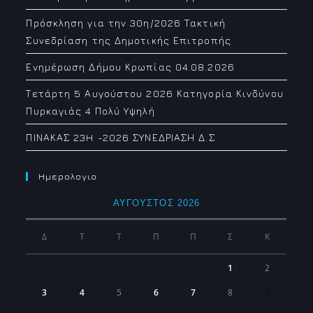
Πρόσκληση για την 30η/2026 Τακτική
Συνεδρίαση της Δημοτικής Επιτροπής
Ενημέρωση Δήμου Κρωπίας 04.08.2026
Τετάρτη 5 Αυγούστου 2026 Κατηγορία Κινδύνου
Πυρκαγιάς 4 Πολύ Υψηλή
ΠΙΝΑΚΑΣ 23H -2026 ΣΥΝΕΔΡΙΑΣΗ Δ.Σ
Ημερολογιο
ΑΎΓΟΥΣΤΟΣ 2026
Δ
Τ
Τ
Π
Π
Σ
Κ
1
2
3
4
5
6
7
8
9