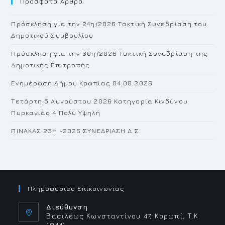
Πρόσφατα Άρθρα
cl
th
Πρόσκληση για την 24η/2026 Τακτική Συνεδρίαση του
se
Δημοτικού Συμβουλίου
pan
Πρόσκληση για την 30η/2026 Τακτική Συνεδρίαση της
Δημοτικής Επιτροπής
Ενημέρωση Δήμου Κρωπίας 04.08.2026
Τετάρτη 5 Αυγούστου 2026 Κατηγορία Κινδύνου
Πυρκαγιάς 4 Πολύ Υψηλή
ΠΙΝΑΚΑΣ 23H -2026 ΣΥΝΕΔΡΙΑΣΗ Δ.Σ
Πληροφοριες Επικοινωνιας
Διεύθυνση
Βασιλέως Κωνσταντίνου 47, Κορωπί, Τ.Κ.
19441