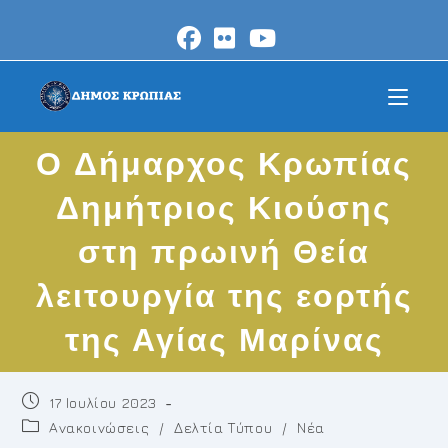
Skip
to
content
O Δήμαρχος Κρωπίας
Δημήτριος Κιούσης
στη πρωινή Θεία
λειτουργία της εορτής
της Αγίας Μαρίνας
Post
17 Ιουλίου 2023
published:
Post
Ανακοινώσεις
/
Δελτία Τύπου
/
Νέα
category: