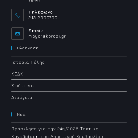
Τηλέφωνο
213 2000700
Email:
Opens
mayor@koropi.gr
in
your
Πλοηγηση
application
Ιστορία Πόλης
ΚΕΔΚ
Σφήττεια
Διαύγεια
Νεα
Πρόσκληση για την 24η/2026 Τακτική
Συνεδρίαση του Δημοτικού Συμβουλίου