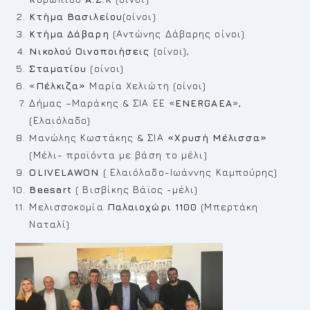
Κτήμα Βασιλείου
(οίνοι)
Κτήμα Δάβαρη
(Αντώνης Δάβαρης οίνοι)
Νικολού Οινοποιήσεις
(οίνοι),
Σταματίου
(οίνοι)
«
Πέλκιζα»
Μαρία Χελιώτη (οίνοι)
Δήμας –Μαράκης & ΣΙΑ ΕΕ «
ΕΝΕ
RGAEA
»,
(Ελαιόλαδο)
Mανώλης Κωστάκης & ΣΙΑ
«Χρυσή Μέλισσα»
(Μέλι- προϊόντα με βάση το μέλι)
Ο
LIVELAWON
( Ελαιόλαδο-Ιωάννης Καμπούρης)
Beesart
( Βισβίκης Βάϊος -μέλι)
Μελισσοκομία
Παλαιοχώρι 1100
(Μπερτάκη
Ναταλί)