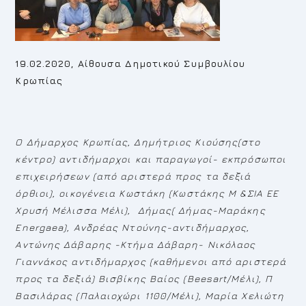
19.02.2020, Αίθουσα Δημοτικού Συμβουλίου
Κρωπίας
O
Δήμαρχος Κρωπίας, Δημήτριος Κιούσης(στο
κέντρο) αντιδήμαρχοι και παραγωγοί- εκπρόσωποι
επιχειρήσεων (από αριστερά προς τα δεξιά
όρθιοι), οικογένεια Κωστάκη (Κωστάκης Μ &ΣΙΑ ΕΕ
Χρυσή Μέλισσα Μέλι), Δήμας( Δήμας-Μαράκης
Ε
nergaea
), Ανδρέας Ντούνης-αντιδήμαρχος,
Αντώνης Δάβαρης -Κτήμα Δάβαρη- Νικόλαος
Γιαννάκος αντιδήμαρχος (καθήμενοι από αριστερά
προς τα δεξιά) Βισβίκης Βαίος (Β
eesart
/Μέλι), Π
Βασιλάρας (Παλαιοχώρι 1100/Μέλι), Μαρία Χελιώτη