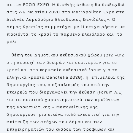
ποτών
FOOD
EXPO
. Η διεθνής έκθεση θα διεξαχθεί
στις 7-9 Μαρτίου 2020 στο
Metropolitan
Expo
στο
Διεθνές Αεροδρόμιο Ελευθέριος Βενιζέλος». Ο
Δήμος Κρωπίας συμμετέχει με
11 επιχειρήσεις με
προϊόντα, το κρασί το παρθένο ελαιόλαδο και το
μέλι.
Η
θέση του Δημοτικού εκθεσιακού χώρου (
B
12 –
C
12
στη περιοχή των δοκιμών και σεμιναρίων για το
κρασί και στo
κορυφαίο εκθεσιακό
forum
για τα
ελληνικά κρασιά Ο
enotelia
2020)
,
η επιμέλεια της
δημιουργίας του
,
ο εξοπλισμός του από την
εταιρεία που διοργανώνει την έκθεση (
Forum
A
.
E
)
και τα
ποιοτικά χαρακτηριστικά των προϊόντων
της Κορωπιώτικης – Μεσογείτικης γης
δημιουργούν
μια εικόνα πολύ ελκυστική για την
επίτευξη των στόχων του Δήμου και των
επιχειρηματιών του κλάδου των τροφίμων και