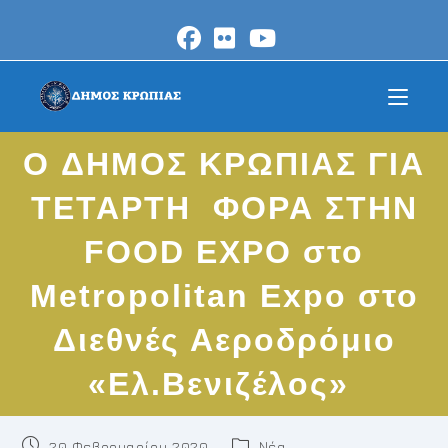
Skip
to
content
O ΔΗΜΟΣ ΚΡΩΠΙΑΣ ΓΙΑ
TETAΡΤΗ ΦΟΡΑ ΣΤΗΝ
FOOD EXPO στο
Μetropolitan Expo στο
Διεθνές Αεροδρόμιο
«Ελ.Βενιζέλος»
Post
Post
20 Φεβρουαρίου 2020
Νέα