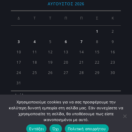
ΑΎΓΟΥΣΤΟΣ 2026
Δ
Τ
Τ
Π
Π
Σ
Κ
1
2
3
4
5
6
7
8
9
10
11
12
13
14
15
16
17
18
19
20
21
22
23
24
25
26
27
28
29
30
31
« Ιούλ
Χρησιμοποιούμε cookies για να σας προσφέρουμε την
καλύτερη δυνατή εμπειρία στη σελίδα μας. Εάν συνεχίσετε να
χρησιμοποιείτε τη σελίδα, θα υποθέσουμε πως είστε
ικανοποιημένοι με αυτό.
Εντάξει
Όχι
Πολιτική απορρήτου
Municipality of Koropi © 2026