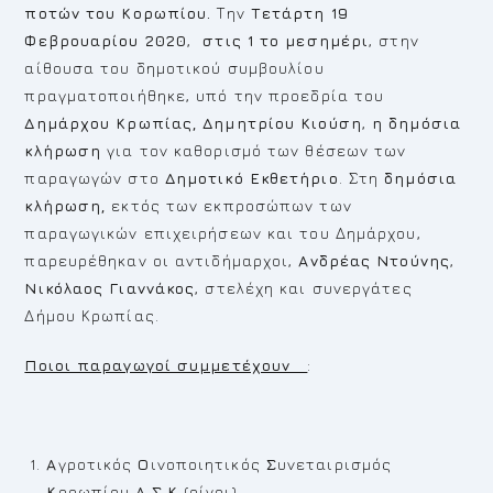
ποτών του Κορωπίου.
Την
Τετάρτη 19
Φεβρουαρίου 2020
,
στις 1 το μεσημέρι
, στην
αίθουσα του δημοτικού συμβουλίου
πραγματοποιήθηκε, υπό την προεδρία του
Δημάρχου Κρωπίας, Δημητρίου Κιούση
,
η δημόσια
κλήρωση
για τον καθορισμό των θέσεων των
παραγωγών στο
Δημοτικό Εκθετήριο
. Στη
δημόσια
κλήρωση,
εκτός των εκπροσώπων των
παραγωγικών επιχειρήσεων και του Δημάρχου,
παρευρέθηκαν οι αντιδήμαρχοι,
Ανδρέας Ντούνης
,
Νικόλαος Γιαννάκος
, στελέχη και συνεργάτες
Δήμου Κρωπίας.
Ποιοι παραγωγοί συμμετέχουν
:
Α
γροτικός
O
ινοποιητικός
Σ
υνεταιρισμός
Κ
ορωπίου
Α.Σ.Κ
(οίνοι)