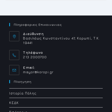
Πληροφοριες Επικοινωνιας
Διεύθυνση
Βασιλέως Κωνσταντίνου 47, Κορωπί, Τ.Κ.
19441
Τηλέφωνο
213 2000700
Email:
Opens
mayor@koropi.gr
in
your
Πλοηγηση
application
Ιστορία Πόλης
ΚΕΔΚ