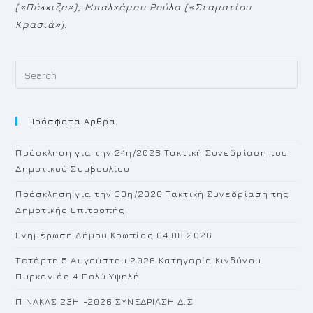
(«Πέλκιζα»), Μπαλκάμου Ρούλα («Σταματίου
Κρασιά»).
Pr
Es
to
Πρόσφατα Άρθρα
cl
th
Πρόσκληση για την 24η/2026 Τακτική Συνεδρίαση του
se
Δημοτικού Συμβουλίου
pan
Πρόσκληση για την 30η/2026 Τακτική Συνεδρίαση της
Δημοτικής Επιτροπής
Ενημέρωση Δήμου Κρωπίας 04.08.2026
Τετάρτη 5 Αυγούστου 2026 Κατηγορία Κινδύνου
Πυρκαγιάς 4 Πολύ Υψηλή
ΠΙΝΑΚΑΣ 23H -2026 ΣΥΝΕΔΡΙΑΣΗ Δ.Σ