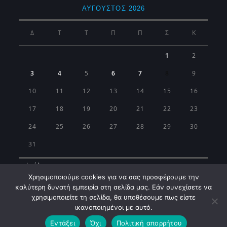
ΑΎΓΟΥΣΤΟΣ 2026
Δ
Τ
Τ
Π
Π
Σ
Κ
1
2
3
4
5
6
7
8
9
10
11
12
13
14
15
16
17
18
19
20
21
22
23
24
25
26
27
28
29
30
31
« Ιούλ
Χρησιμοποιούμε cookies για να σας προσφέρουμε την
καλύτερη δυνατή εμπειρία στη σελίδα μας. Εάν συνεχίσετε να
χρησιμοποιείτε τη σελίδα, θα υποθέσουμε πως είστε
ικανοποιημένοι με αυτό.
Εντάξει
Όχι
Πολιτική απορρήτου