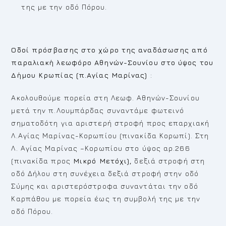
της με την οδό Πόρου.
Οδοί πρόσβασης στο χώρο της αναδάσωσης από
παραλιακή λεωφόρο Αθηνών-Σουνίου στο ύψος του
Δήμου Κρωπίας (π.Αγίας Μαρίνας)
:
Ακολουθούμε πορεία στη Λεωφ. Αθηνών-Σουνίου
μετά την π.Λουμπάρδας συναντάμε φωτεινό
σηματοδότη για αριστερή στροφή προς επαρχιακή
Λ.Αγίας Μαρίνας-Κορωπίου (πινακίδα Κορωπί). Στη
Λ. Αγίας Μαρίνας –Κορωπίου στο ύψος αρ.266
(πινακίδα προς
Μικρό Μετόχι),
δεξιά στροφή στη
οδό Δήλου στη συνέχεια δεξιά στροφή στην οδό
Σύμης και αριστερόστροφα συναντάται την οδό
Καρπάθου με πορεία έως τη συμβολή της με την
οδό Πόρου.