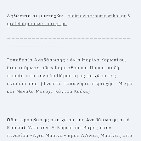
Δηλώσεις συμμετοχών
:
oloimaziboroume@skai.gr
&
grafeiotypou@e-koropi.gr.
——————————————————————————————
—————————————
Τοποθεσία Αναδάσωσης : Αγία Μαρίνα Κορωπίου,
διασταύρωση οδών Καρπάθου και Πόρου, πεζή
πορεία από την οδό Πόρου προς το χώρο της
αναδάσωσης. ( Γνωστά τοπωνύμια περιοχής : Μικρό
και Μεγάλο Μετόχι, Κόντρα Κούκε)
Οδοί πρόσβασης στο χώρο της Αναδάσωσης από
Κορωπί
(Από την Λ. Κορωπίου-Βάρης στην
πινακίδα «Αγία Μαρίνα» προς Λ.Αγίας Μαρίνας από