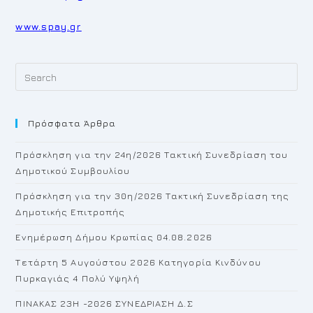
www.spay.gr
Pr
Es
to
Πρόσφατα Άρθρα
cl
th
Πρόσκληση για την 24η/2026 Τακτική Συνεδρίαση του
se
Δημοτικού Συμβουλίου
pan
Πρόσκληση για την 30η/2026 Τακτική Συνεδρίαση της
Δημοτικής Επιτροπής
Ενημέρωση Δήμου Κρωπίας 04.08.2026
Τετάρτη 5 Αυγούστου 2026 Κατηγορία Κινδύνου
Πυρκαγιάς 4 Πολύ Υψηλή
ΠΙΝΑΚΑΣ 23H -2026 ΣΥΝΕΔΡΙΑΣΗ Δ.Σ