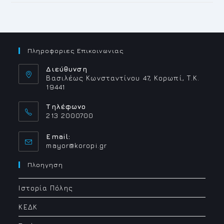
Πληροφοριες Επικοινωνιας
Διεύθυνση
Βασιλέως Κωνσταντίνου 47, Κορωπί, Τ.Κ.
19441
Τηλέφωνο
213 2000700
Email:
Opens
mayor@koropi.gr
in
your
Πλοηγηση
application
Ιστορία Πόλης
ΚΕΔΚ