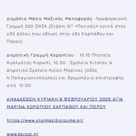
Δημόσια Μέσα Μαζικής Μεταφοράς
: Λεωφορειακή
η
Γραμμή 330 ΟΑΣΑ (Στάση 12
«Πατσάς» κοντά στην
οδό Δήλου που οδηγεί στην οδό Καρπάθου και
Πόρου).
Δημοτική Γραμμή Κορωπίου
:
10:15 Πλατεία
Αγάλματος Κορωπί, 10:50 : Σχολεία Κιτσίου &
Δημοτικό Σχολείο Αγίας Μαρίνας (oδός
N.Παπαγιαννοπούλου) και δρομολόγια επιστροφής
από 12:00.
ΑΝΑΔΑΣΩΣΗ KYΡΙΑΚΗ 9 ΦΕΒΡΟΥΑΡΙΟΥ 2025 ΑΓΙΑ
ΜΑΡΙΝΑ ΚΟΡΩΠΙΟΥ ΚΑΡΠΑΘΟΥ ΚΑΙ ΠΟΡΟΥ
https://www.oloimaziboroume.gr/
www.koropi.gr