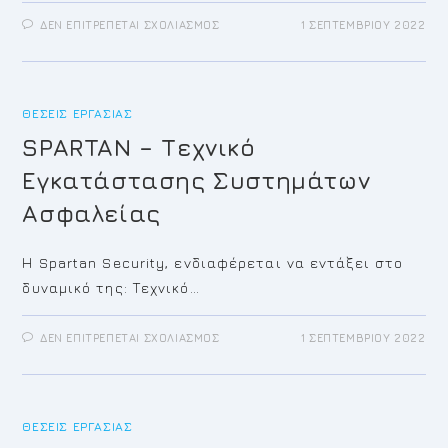
ΣΤΟ
ΔΕΝ ΕΠΙΤΡΈΠΕΤΑΙ ΣΧΟΛΙΑΣΜΌΣ
1 ΣΕΠΤΕΜΒΡΊΟΥ 2022
SPARTAN
–
ΒΟΗΘΟΎΣ
ΤΕΧΝΙΚΏΝ
ΕΓΚΑΤΑΣΤΆΣΕΩΝ
ΑΣΦΑΛΕΊΑΣ
ΘΈΣΕΙΣ ΕΡΓΑΣΊΑΣ
SPARTAN – Τεχνικό
Εγκατάστασης Συστημάτων
Ασφαλείας
Η Spartan Security, ενδιαφέρεται να εντάξει στο
δυναμικό της: Τεχνικό…
ΣΤΟ
ΔΕΝ ΕΠΙΤΡΈΠΕΤΑΙ ΣΧΟΛΙΑΣΜΌΣ
1 ΣΕΠΤΕΜΒΡΊΟΥ 2022
SPARTAN
–
ΤΕΧΝΙΚΌ
ΕΓΚΑΤΆΣΤΑΣΗΣ
ΣΥΣΤΗΜΆΤΩΝ
ΑΣΦΑΛΕΊΑΣ
ΘΈΣΕΙΣ ΕΡΓΑΣΊΑΣ