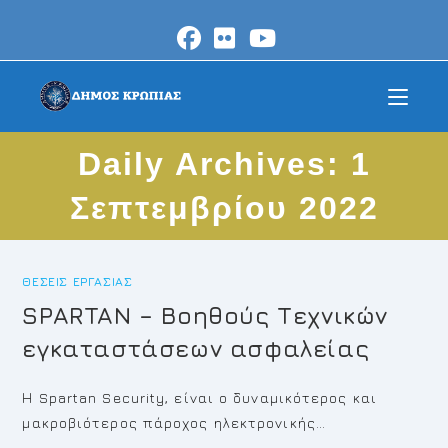
Skip
to
content
Daily Archives: 1
Σεπτεμβρίου 2022
ΘΈΣΕΙΣ ΕΡΓΑΣΊΑΣ
SPARTAN – Βοηθούς Τεχνικών
εγκαταστάσεων ασφαλείας
Η Spartan Security, είναι ο δυναμικότερος και
μακροβιότερος πάροχος ηλεκτρονικής…