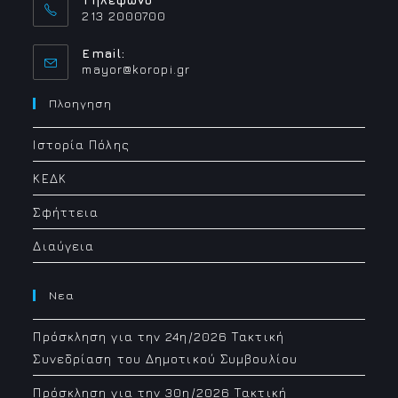
213 2000700
Email:
Opens
mayor@koropi.gr
in
your
Πλοηγηση
application
Ιστορία Πόλης
ΚΕΔΚ
Σφήττεια
Διαύγεια
Νεα
Πρόσκληση για την 24η/2026 Τακτική
Συνεδρίαση του Δημοτικού Συμβουλίου
Πρόσκληση για την 30η/2026 Τακτική