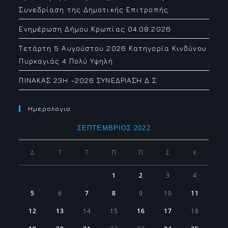
Συνεδρίαση της Δημοτικής Επιτροπής
Ενημέρωση Δήμου Κρωπίας 04.08.2026
Τετάρτη 5 Αυγούστου 2026 Κατηγορία Κινδύνου
Πυρκαγιάς 4 Πολύ Υψηλή
ΠΙΝΑΚΑΣ 23H -2026 ΣΥΝΕΔΡΙΑΣΗ Δ.Σ
Ημερολογιο
ΣΕΠΤΈΜΒΡΙΟΣ 2022
Δ
Τ
Τ
Π
Π
Σ
Κ
1
2
3
4
5
6
7
8
9
10
11
12
13
14
15
16
17
18