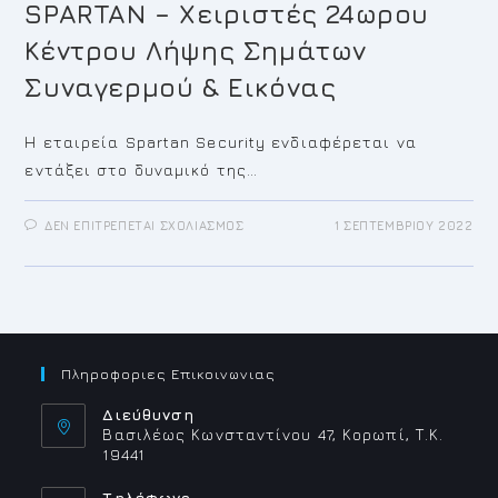
SPARTAN – Χειριστές 24ωρου
Κέντρου Λήψης Σημάτων
Συναγερμού & Εικόνας
Η εταιρεία Spartan Security ενδιαφέρεται να
εντάξει στο δυναμικό της…
ΣΤΟ
ΔΕΝ ΕΠΙΤΡΈΠΕΤΑΙ ΣΧΟΛΙΑΣΜΌΣ
1 ΣΕΠΤΕΜΒΡΊΟΥ 2022
SPARTAN
–
ΧΕΙΡΙΣΤΈΣ
24ΩΡΟΥ
ΚΈΝΤΡΟΥ
ΛΉΨΗΣ
ΣΗΜΆΤΩΝ
ΣΥΝΑΓΕΡΜΟΎ
&
ΕΙΚΌΝΑΣ
Πληροφοριες Επικοινωνιας
Διεύθυνση
Βασιλέως Κωνσταντίνου 47, Κορωπί, Τ.Κ.
19441
Τηλέφωνο