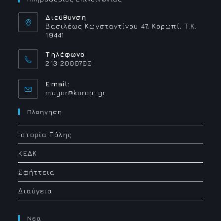
Διεύθυνση
Βασιλέως Κωνσταντίνου 47, Κορωπί, Τ.Κ.
19441
Τηλέφωνο
213 2000700
Email:
Opens
mayor@koropi.gr
in
your
Πλοηγηση
application
Ιστορία Πόλης
ΚΕΔΚ
Σφήττεια
Διαύγεια
Νεα