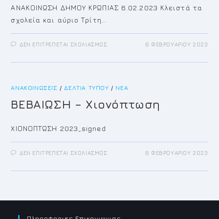
ΑΝΑΚΟΙΝΩΣΗ ΔΗΜΟΥ ΚΡΩΠΙΑΣ 6.02.2023 Κλειστά τα
σχολεία και αύριο Τρίτη…
ΣΤΟ
ΔΕΝ ΕΠΙΤΡΈΠΕΤΑΙ ΣΧΟΛΙΑΣΜΌΣ
6 ΦΕΒΡΟΥΑΡΊΟΥ 2023
ΑΝΑΚΟΙΝΩΣΗ
ΓΙΑ
ΤΡΙΤΗ
7
ΦΕΒΡΟΥΑΡΙΟΥ
ΓΙΑ
ΑΝΑΚΟΙΝΏΣΕΙΣ
/
ΔΕΛΤΊΑ ΤΎΠΟΥ
ΣΧΟΛΕΙΑ
/
ΝΈΑ
ΚΔΑΠ
ΠΑΙΔΙΚΟΥΣ
ΒΕΒΑΙΩΣΗ – Χιονόπτωση
ΣΤΑΘΜΟΥΣ
ΔΗΜΟΥ
ΚΡΩΠΙΑΣ
ΧΙΟΝΟΠΤΩΣΗ 2023_signed
ΣΤΟ
ΔΕΝ ΕΠΙΤΡΈΠΕΤΑΙ ΣΧΟΛΙΑΣΜΌΣ
6 ΦΕΒΡΟΥΑΡΊΟΥ 2023
ΒΕΒΑΙΩΣΗ
–
ΧΙΟΝΌΠΤΩΣΗ
Πληροφοριες Επικοινωνιας