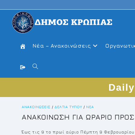
Skip
to
content
Νέα – Ανακοινώσεις
Οργανωτι
Toggle
Dail
website
ΑΝΑΚΟΙΝΏΣΕΙΣ
/
ΔΕΛΤΊΑ ΤΎΠΟΥ
/
ΝΈΑ
search
AΝΑΚΟΙΝΩΣΗ ΓΙΑ ΩΡΑΡΙΟ ΠΡΟ
Έως τις 9 το πρωί αύριο Πέμπτη 9 Φεβρουαρίου