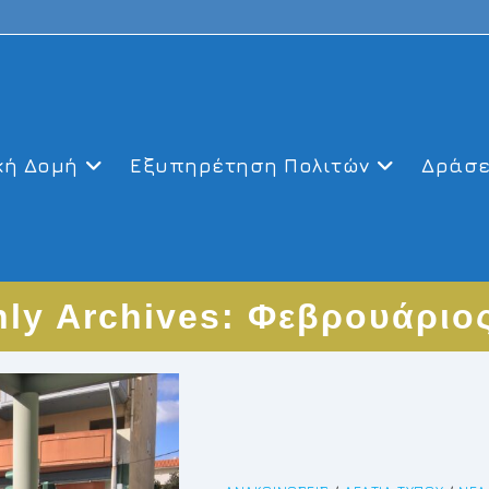
κή Δομή
Εξυπηρέτηση Πολιτών
Δράσε
ly Archives: Φεβρουάριο