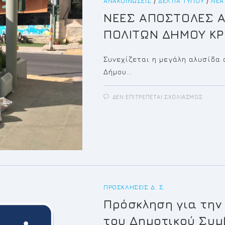
ΑΝΑΚΟΙΝΏΣΕΙΣ
/
ΔΕΛΤΊΑ ΤΎΠΟΥ
/
ΝΈΑ
ΝΕΕΣ ΑΠΟΣΤΟΛΕΣ Α
ΠΟΛΙΤΩΝ ΔΗΜΟΥ ΚΡ
Συνεχίζεται η μεγάλη αλυσίδα
Δήμου…
ΣΤΟ
ΔΕΝ ΕΠΙΤΡΈΠΕΤΑΙ ΣΧΟΛΙΑΣΜΌΣ
ΝΕΕΣ
ΑΠΟΣΤ
ΑΝΘΡΩ
ΒΟΗΘΕ
ΠΟΛΙΤ
ΔΗΜΟ
ΚΡΩΠΙ
ΠΡΟΣΚΛΉΣΕΙΣ Δ. Σ.
Πρόσκληση για την
του Δημοτικού Συμ