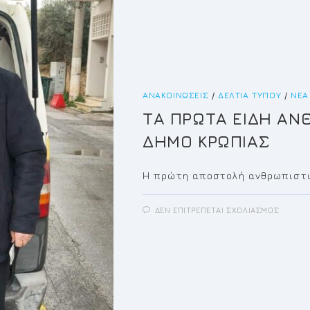
ΑΝΑΚΟΙΝΏΣΕΙΣ
/
ΔΕΛΤΊΑ ΤΎΠΟΥ
/
ΝΈΑ
ΤΑ ΠΡΩΤΑ ΕΙΔΗ ΑΝ
ΔΗΜΟ ΚΡΩΠΙΑΣ
Η πρώτη αποστολή ανθρωπιστι
ΣΤΟ
ΔΕΝ ΕΠΙΤΡΈΠΕΤΑΙ ΣΧΟΛΙΑΣΜΌΣ
ΤΑ
ΠΡΩΤΑ
ΕΙΔΗ
ΑΝΘΡΩ
ΒΟΗΘΕ
ΑΠΟ
ΔΗΜΟ
ΚΡΩΠΙ