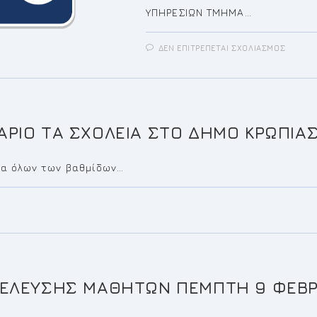
ΥΠΗΡΕΣΙΩΝ ΤΜΗΜΑ…
ΣΤΟ
ΔΕΝ ΕΠΙΤΡΈΠΕΤΑΙ ΣΧΟΛΙΑΣΜΌΣ
ΠΡΌΣ
ΓΙΑ
ΤΗΝ
5Η/20
ΤΑΚΤΙ
ΣΥΝΕΔ
ΤΗΣ
ΟΙΚΟΝ
ΑΡΙΟ ΤΑ ΣΧΟΛΕΙΑ ΣΤΟ ΔΗΜΟ ΚΡΩΠΙΑ
ΕΠΙΤΡ
ία όλων των βαθμίδων…
ΣΕΛΕΥΣΗΣ ΜΑΘΗΤΩΝ ΠΕΜΠΤΗ 9 ΦΕΒΡ