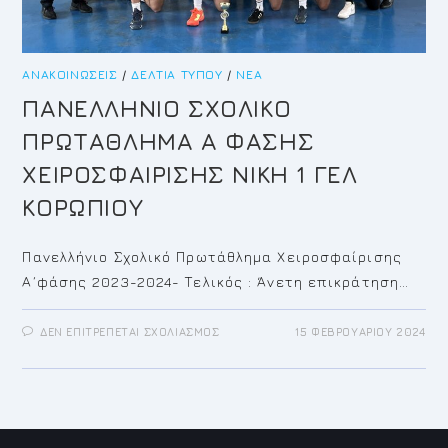
ΑΝΑΚΟΙΝΏΣΕΙΣ
/
ΔΕΛΤΊΑ ΤΎΠΟΥ
/
ΝΈΑ
ΠΑΝΕΛΛΗΝΙΟ ΣΧΟΛΙΚΟ
ΠΡΩΤΑΘΛΗΜΑ Α ΦΑΣΗΣ
ΧΕΙΡΟΣΦΑΙΡΙΣΗΣ ΝΙΚΗ 1 ΓΕΛ
ΚΟΡΩΠΙΟΥ
Πανελλήνιο Σχολικό Πρωτάθλημα Χειροσφαίρισης
Α΄φάσης 2023-2024- Τελικός : Άνετη επικράτηση…
ΣΤΟ
ΔΕΝ ΕΠΙΤΡΈΠΕΤΑΙ ΣΧΟΛΙΑΣΜΌΣ
15 ΦΕΒΡΟΥΑΡΊΟΥ 2024
ΠΑΝΕΛΛΗΝΙΟ
ΣΧΟΛΙΚΟ
ΠΡΩΤΑΘΛΗΜΑ
Α
ΦΑΣΗΣ
ΧΕΙΡΟΣΦΑΙΡΙΣΗΣ
ΝΙΚΗ
1
ΓΕΛ