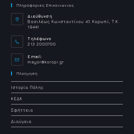
ΚΟΡΩΠΙΟΥ
Πληροφοριες Επικοινωνιας
Διεύθυνση
Βασιλέως Κωνσταντίνου 47, Κορωπί, Τ.Κ.
19441
Τηλέφωνο
213 2000700
Email:
Opens
mayor@koropi.gr
in
your
Πλοηγηση
application
Ιστορία Πόλης
ΚΕΔΚ
Σφήττεια
Διαύγεια