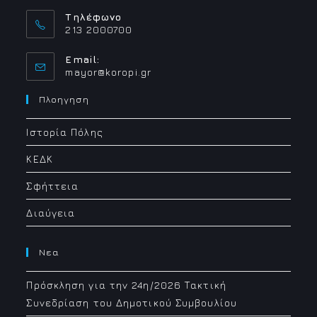
Τηλέφωνο
213 2000700
Email:
Opens
mayor@koropi.gr
in
your
Πλοηγηση
application
Ιστορία Πόλης
ΚΕΔΚ
Σφήττεια
Διαύγεια
Νεα
Πρόσκληση για την 24η/2026 Τακτική
Συνεδρίαση του Δημοτικού Συμβουλίου