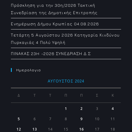
Πρόσκληση για την 30η/2026 Τακτική
Συνεδρίαση της Δημοτικής Επιτροπής
Ενημέρωση Δήμου Κρωπίας 04.08.2026
Τετάρτη 5 Αυγούστου 2026 Κατηγορία Κινδύνου
Πυρκαγιάς 4 Πολύ Υψηλή
ΠΙΝΑΚΑΣ 23H -2026 ΣΥΝΕΔΡΙΑΣΗ Δ.Σ
Ημερολογιο
ΑΎΓΟΥΣΤΟΣ 2024
Δ
Τ
Τ
Π
Π
Σ
Κ
1
2
3
4
5
6
7
8
9
10
11
12
13
14
15
16
17
18