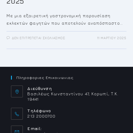
2025
Με μια εξαιρετική γαστρονομική παρουσίαση
εκλεκτών φαγητών που αποτελούν αναπόσπαστο…
ΣΤΟ
ΔΕΝ ΕΠΙΤΡΈΠΕΤΑΙ ΣΧΟΛΙΑΣΜΌΣ
11 ΜΑΡΤΊΟΥ 2025
GREEK
FOOD
TOUR
FOOD
EXPO
2025
Πληροφοριες Επικοινωνιας
Διεύθυνση
Βασιλέως Κωνσταντίνου 47, Κορωπί, Τ.Κ.
19441
Τηλέφωνο
213 2000700
Email: