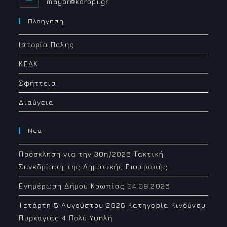
Opens
mayor@koropi.gr
in
your
Πλοηγηση
application
Ιστορία Πόλης
ΚΕΔΚ
Σφήττεια
Διαύγεια
Νεα
Πρόσκληση για την 30η/2026 Τακτική
Συνεδρίαση της Δημοτικής Επιτροπής
Ενημέρωση Δήμου Κρωπίας 04.08.2026
Τετάρτη 5 Αυγούστου 2026 Κατηγορία Κινδύνου
Πυρκαγιάς 4 Πολύ Υψηλή