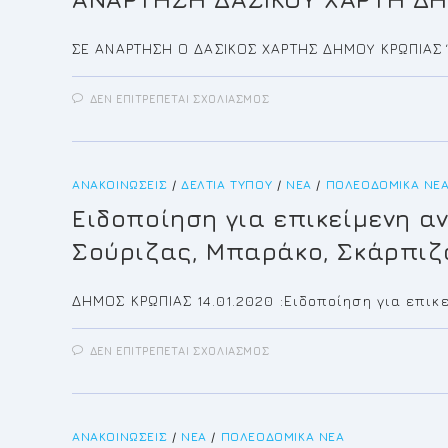
ΧΡΕΩΣΕΙΣ)
ΣΕ ΑΝΑΡΤΗΣΗ Ο ΔΑΣΙΚΟΣ ΧΑΡΤΗΣ ΔΗΜΟΥ ΚΡΩΠΙΑΣ 
ΣΤΟ
ΔΕΝ ΕΠΙΤΡΈΠΕΤΑΙ ΣΧΟΛΙΑΣΜΌΣ
ΑΝΑΡΤΗΣΗ
ΔΑΣΙΚΟΥ
ΧΑΡΤΗ
ΔΗΜΟΥ
ΚΡΩΠΙΑΣ
ΣΕ
ΑΝΑΚΟΙΝΏΣΕΙΣ
/
ΔΕΛΤΊΑ ΤΎΠΟΥ
/
ΝΈΑ
/
ΠΟΛΕΟΔΟΜΙΚΆ ΝΈ
ΠΟΙΕΣ
ΠΕΡΙΟΧΕΣ
Ειδοποίηση για επικείμενη α
ΥΠΟΒΑΛΛΟΝΤΕΣ
ΑΝΤΙΡΡΗΣΕΙΣ
Σούριζας, Μπαράκο, Σκάρπιζ
ΔΗΜΟΣ ΚΡΩΠΙΑΣ 14.01.2020 :Ειδοποίηση για επι
ΣΤΟ
ΔΕΝ ΕΠΙΤΡΈΠΕΤΑΙ ΣΧΟΛΙΑΣΜΌΣ
ΕΙΔΟΠΟΊΗΣΗ
ΓΙΑ
ΕΠΙΚΕΊΜΕΝΗ
ΑΝΆΡΤΗΣΗ
ΤΩΝ
ΔΑΣΙΚΏΝ
ΑΝΑΚΟΙΝΏΣΕΙΣ
/
ΝΈΑ
/
ΠΟΛΕΟΔΟΜΙΚΆ ΝΈΑ
ΧΑΡΤΏΝ