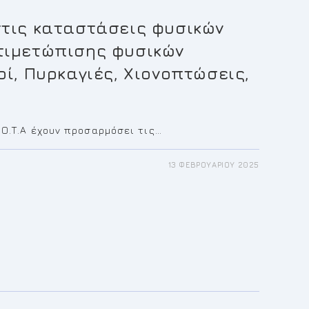
τις καταστάσεις φυσικών
τιμετώπισης φυσικών
ί, Πυρκαγιές, Χιονοπτώσεις,
 Ο.Τ.Α έχουν προσαρμόσει τις…
13 ΦΕΒΡΟΥΑΡΊΟΥ 2025
Σ
ΑΣ
ΤΆΣΕΙΣ
ΏΝ
ΣΤΡΟΦΏΝ
ΤΏΠΙΣΗΣ Φ
 Φ
ΜΈΝΩΝ
Ί, Π
ΈΣ, Χ
ΏΣΕΙΣ, Π
ΎΡΕΣ)