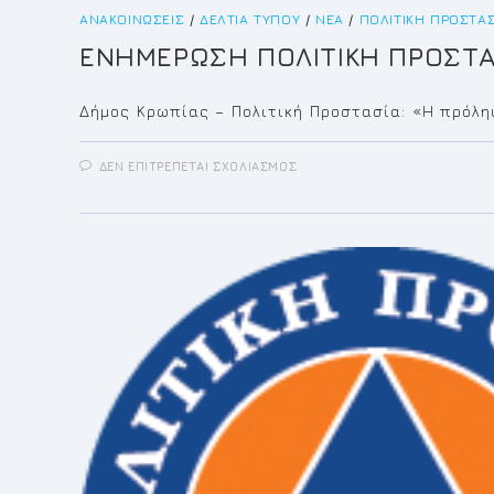
ΑΝΑΚΟΙΝΏΣΕΙΣ
/
ΔΕΛΤΊΑ ΤΎΠΟΥ
/
ΝΈΑ
/
ΠΟΛΙΤΙΚΉ ΠΡΟΣΤΑΣ
ΕΝΗΜΕΡΩΣΗ ΠΟΛΙΤΙΚΗ ΠΡΟΣΤΑΣ
Δήμος Κρωπίας – Πολιτική Προστασία: «Η πρόλη
ΣΤΟ
ΔΕΝ ΕΠΙΤΡΈΠΕΤΑΙ ΣΧΟΛΙΑΣΜΌΣ
ΕΝΗΜΕΡΩΣΗ
ΠΟΛΙΤΙΚΗ
ΠΡΟΣΤΑΣΙΑ
ΟΙΚΙΣΜΟΙ
2023
ΔΗΜΟΥ
ΚΡΩΠΙΑΣ
ΚΑΡΕΛΑΣ