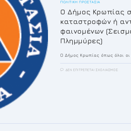
ΠΟΛΙΤΙΚΉ ΠΡΟΣΤΑΣΊΑ
Ο Δήμος Κρωπίας σ
καταστροφών ή αν
φαινομένων (Σεισμο
Πλημμύρες)
Ο Δήμος Κρωπίας όπως όλοι οι
ΣΤΟ
ΔΕΝ ΕΠΙΤΡΈΠΕΤΑΙ ΣΧΟΛΙΑΣΜΌΣ
Ο
ΔΉΜΟ
ΚΡΩΠΊ
ΣΤΙΣ
ΚΑΤΑΣ
ΦΥΣΙΚ
ΚΑΤΑ
Ή Α
ΝΤΙΜΕ
ΥΣΙΚΏΝ
ΑΙΝΟ
(ΣΕΙΣΜΟ
ΥΡΚΑΓΙ
ΙΟΝΟΠΤ
ΛΗΜΜ