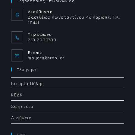
Πληροφοριες Επικοινωνιας
Διεύθυνση
Βασιλέως Κωνσταντίνου 47, Κορωπί, Τ.Κ.
19441
Τηλέφωνο
213 2000700
Email:
Opens
mayor@koropi.gr
in
your
Πλοηγηση
application
Ιστορία Πόλης
ΚΕΔΚ
Σφήττεια
Διαύγεια
Νεα