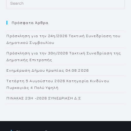
Pr
Es
to
Πρόσφατα Άρθρα
cl
th
Πρόσκληση για την 24η/2026 Τακτική Συνεδρίαση του
se
Δημοτικού Συμβουλίου
pan
Πρόσκληση για την 30η/2026 Τακτική Συνεδρίαση της
Δημοτικής Επιτροπής
Ενημέρωση Δήμου Κρωπίας 04.08.2026
Τετάρτη 5 Αυγούστου 2026 Κατηγορία Κινδύνου
Πυρκαγιάς 4 Πολύ Υψηλή
ΠΙΝΑΚΑΣ 23H -2026 ΣΥΝΕΔΡΙΑΣΗ Δ.Σ