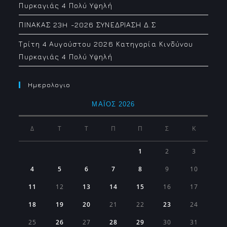
Πυρκαγιάς 4 Πολύ Υψηλή
ΠΙΝΑΚΑΣ 23H -2026 ΣΥΝΕΔΡΙΑΣΗ Δ.Σ
Τρίτη 4 Αυγούστου 2026 Κατηγορία Κινδύνου
Πυρκαγιάς 4 Πολύ Υψηλή
Ημερολογιο
ΜΆΙΟΣ 2026
Δ
Τ
Τ
Π
Π
Σ
Κ
1
2
3
4
5
6
7
8
9
10
11
12
13
14
15
16
17
18
19
20
21
22
23
24
25
26
27
28
29
30
31